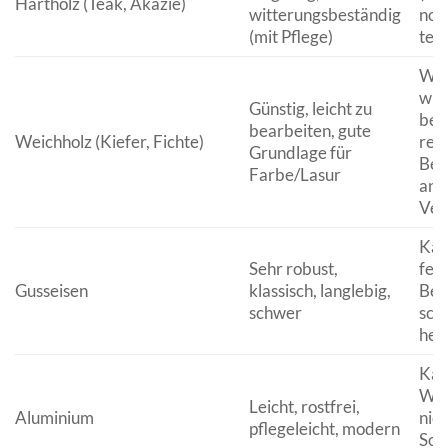
Hartholz (Teak, Akazie)
witterungsbeständig
not
(mit Pflege)
teue
Wen
wit
Günstig, leicht zu
ben
bearbeiten, gute
Weichholz (Kiefer, Fichte)
reg
Grundlage für
Beh
Farbe/Lasur
anfä
Ver
Kan
Sehr robust,
feh
Gusseisen
klassisch, langlebig,
Bes
schwer
sch
heiß
Kan
Win
Leicht, rostfrei,
Aluminium
nic
pflegeleicht, modern
Som