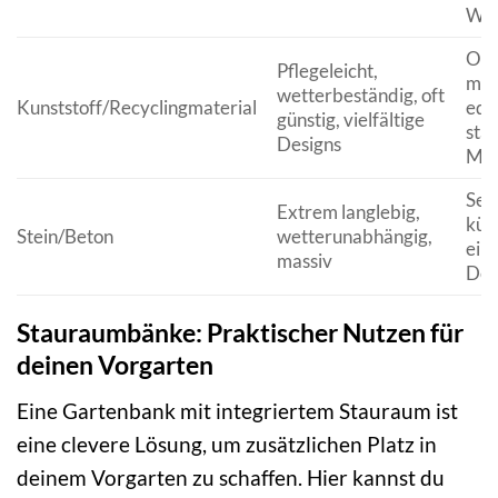
Win
Opt
Pflegeleicht,
man
wetterbeständig, oft
Kunststoff/Recyclingmaterial
ede
günstig, vielfältige
stab
Designs
Met
Seh
Extrem langlebig,
kühl
Stein/Beton
wetterunabhängig,
ein
massiv
Desi
Stauraumbänke: Praktischer Nutzen für
deinen Vorgarten
Eine Gartenbank mit integriertem Stauraum ist
eine clevere Lösung, um zusätzlichen Platz in
deinem Vorgarten zu schaffen. Hier kannst du