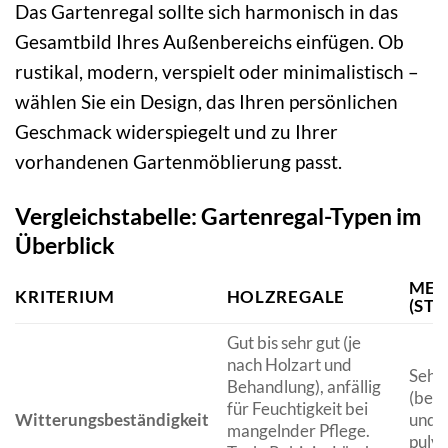
Das Gartenregal sollte sich harmonisch in das
Gesamtbild Ihres Außenbereichs einfügen. Ob
rustikal, modern, verspielt oder minimalistisch –
wählen Sie ein Design, das Ihren persönlichen
Geschmack widerspiegelt und zu Ihrer
vorhandenen Gartenmöblierung passt.
Vergleichstabelle: Gartenregal-Typen im
Überblick
MET
KRITERIUM
HOLZREGALE
(ST
Gut bis sehr gut (je
nach Holzart und
Sehr 
Behandlung), anfällig
(bes
für Feuchtigkeit bei
Witterungsbeständigkeit
und 
mangelnder Pflege.
pulve