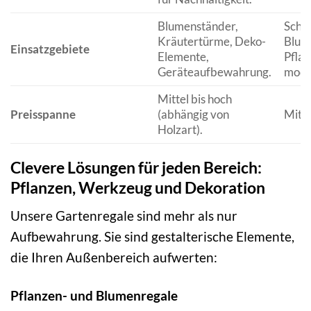
Blumenständer,
Schw
Kräutertürme, Deko-
Blum
Einsatzgebiete
Elemente,
Pfla
Geräteaufbewahrung.
mode
Mittel bis hoch
Preisspanne
(abhängig von
Mitte
Holzart).
Clevere Lösungen für jeden Bereich:
Pflanzen, Werkzeug und Dekoration
Unsere Gartenregale sind mehr als nur
Aufbewahrung. Sie sind gestalterische Elemente,
die Ihren Außenbereich aufwerten:
Pflanzen- und Blumenregale