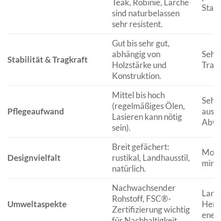
Teak, Robinie, Lärche
Stahl
sind naturbelassen
sehr resistent.
Gut bis sehr gut,
abhängig von
Sehr 
Stabilität & Tragkraft
Holzstärke und
Tragl
Konstruktion.
Mittel bis hoch
Sehr 
(regelmäßiges Ölen,
Pflegeaufwand
ausr
Lasieren kann nötig
Abwi
sein).
Breit gefächert:
Moder
Designvielfalt
rustikal, Landhausstil,
minim
natürlich.
Nachwachsender
Langl
Rohstoff, FSC®-
Umweltaspekte
Herst
Zertifizierung wichtig
energ
für Nachhaltigkeit.