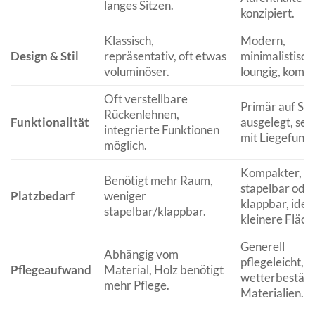
langes Sitzen.
konzipiert.
Klassisch,
Modern,
Design & Stil
repräsentativ, oft etwas
minimalistisch
voluminöser.
loungig, kompa
Oft verstellbare
Primär auf Sit
Rückenlehnen,
Funktionalität
ausgelegt, sel
integrierte Funktionen
mit Liegefunkt
möglich.
Kompakter, of
Benötigt mehr Raum,
stapelbar ode
Platzbedarf
weniger
klappbar, ideal
stapelbar/klappbar.
kleinere Fläch
Generell
Abhängig vom
pflegeleicht, o
Pflegeaufwand
Material, Holz benötigt
wetterbestän
mehr Pflege.
Materialien.