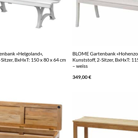
nbank »Helgoland«,
BLOME Gartenbank »Hohenzol
-Sitzer, BxHxT: 150 x 80 x 64 cm
Kunststoff, 2-Sitzer, BxHxT: 11
– weiss
349,00
€