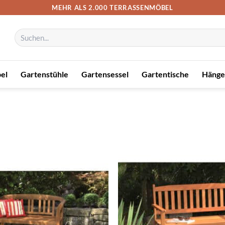
MEHR ALS 2.000 TERRASSENMÖBEL
Suchen
nach:
el
Gartenstühle
Gartensessel
Gartentische
Hänge