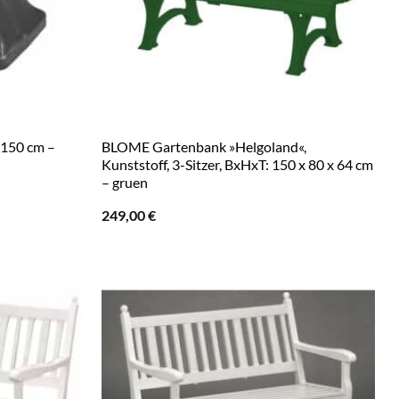
 150 cm –
BLOME Gartenbank »Helgoland«,
Kunststoff, 3-Sitzer, BxHxT: 150 x 80 x 64 cm
– gruen
249,00
€