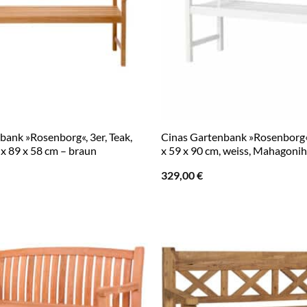
bank »Rosenborg«, 3er, Teak,
Cinas Gartenbank »Rosenborg«
 x 89 x 58 cm – braun
x 59 x 90 cm, weiss, Mahagonih
329,00
€