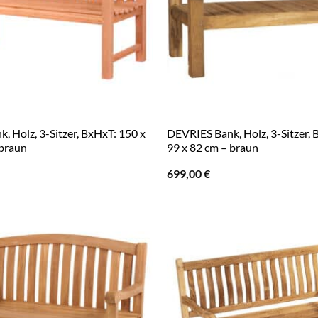
, Holz, 3-Sitzer, BxHxT: 150 x
DEVRIES Bank, Holz, 3-Sitzer, 
 braun
99 x 82 cm – braun
699,00
€