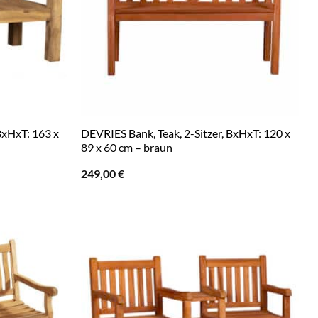
BxHxT: 163 x
DEVRIES Bank, Teak, 2-Sitzer, BxHxT: 120 x
89 x 60 cm – braun
249,00
€