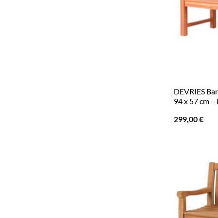
DEVRIES Bank
94 x 57 cm –
299,00
€