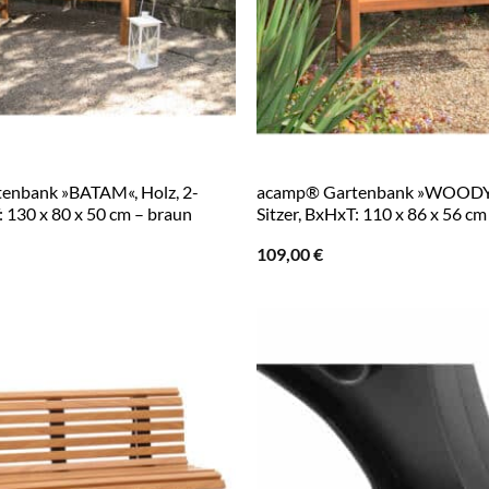
enbank »BATAM«, Holz, 2-
acamp® Gartenbank »WOODY«,
: 130 x 80 x 50 cm – braun
Sitzer, BxHxT: 110 x 86 x 56 cm
109,00
€