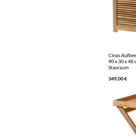
Cinas Aufbew
90 x 30 x 48 
Stauraum
349,00
€