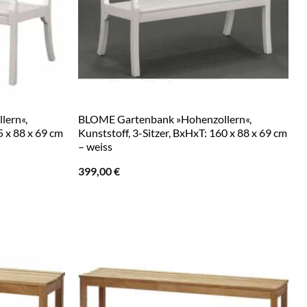
lern«,
BLOME Gartenbank »Hohenzollern«,
5 x 88 x 69 cm
Kunststoff, 3-Sitzer, BxHxT: 160 x 88 x 69 cm
– weiss
399,00
€