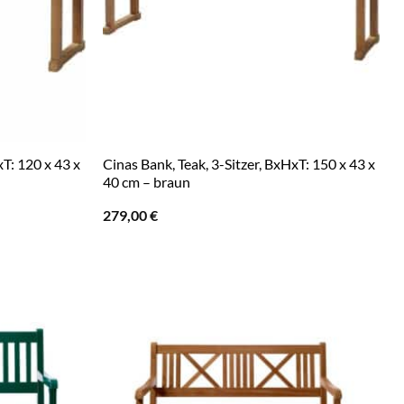
xT: 120 x 43 x
Cinas Bank, Teak, 3-Sitzer, BxHxT: 150 x 43 x
40 cm – braun
279,00
€