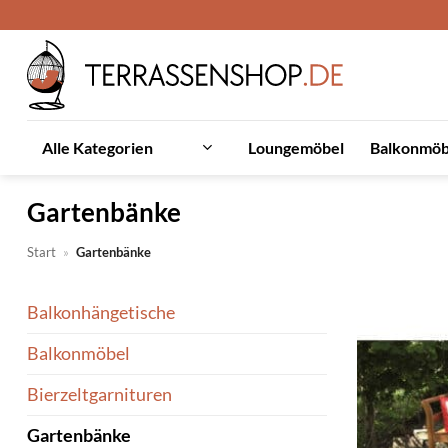
Zum
Inhalt
springen
Loungemöbel
Balkonmöb
Alle Kategorien
Gartenbänke
Start
»
Gartenbänke
Balkonhängetische
Balkonmöbel
Bierzeltgarnituren
Gartenbänke