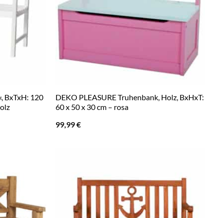
, BxTxH: 120
DEKO PLEASURE Truhenbank, Holz, BxHxT:
olz
60 x 50 x 30 cm – rosa
99,99
€