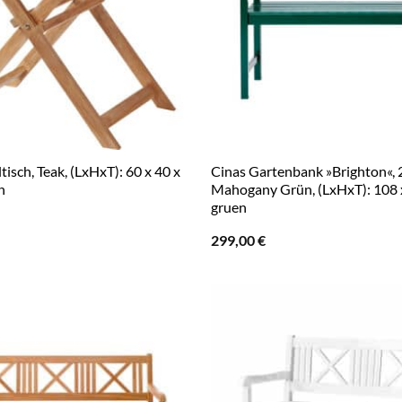
tisch, Teak, (LxHxT): 60 x 40 x
Cinas Gartenbank »Brighton«, 2
n
Mahogany Grün, (LxHxT): 108 x
gruen
299,00
€