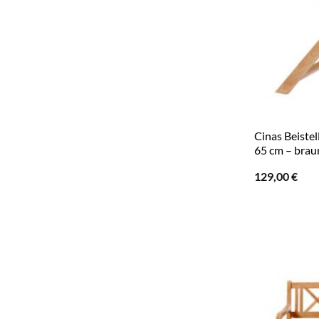
Cinas Beistell
65 cm – brau
129,00
€