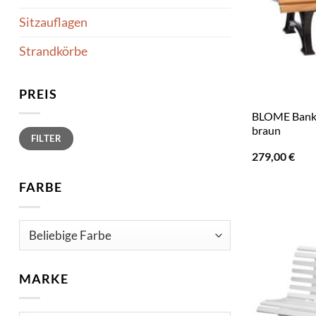
Sitzauflagen
Strandkörbe
PREIS
BLOME Bank »
braun
Min.
Max.
FILTER
Preis
Preis
279,00
€
FARBE
MARKE