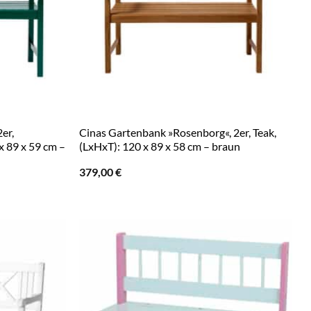
er,
Cinas Gartenbank »Rosenborg«, 2er, Teak,
 89 x 59 cm –
(LxHxT): 120 x 89 x 58 cm – braun
379,00
€