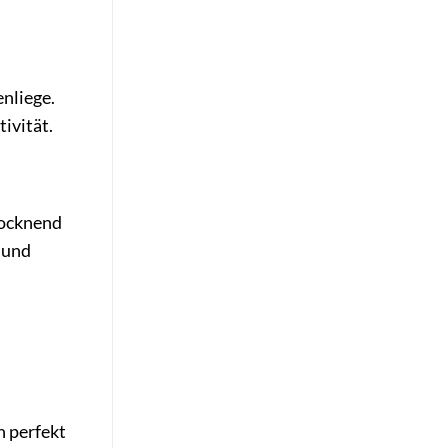
nliege.
ivität.
rocknend
 und
h perfekt