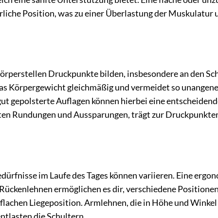
rliche Position, was zu einer Überlastung der Muskulatur 
örperstellen Druckpunkte bilden, insbesondere an den Sch
 das Körpergewicht gleichmäßig und vermeidet so unange
t gepolsterte Auflagen können hierbei eine entscheidend
anften Rundungen und Aussparungen, trägt zur Druckpunkte
Bedürfnisse im Laufe des Tages können variieren. Eine ergo
re Rückenlehnen ermöglichen es dir, verschiedene Positione
 flachen Liegeposition. Armlehnen, die in Höhe und Winke
tlasten die Schultern.