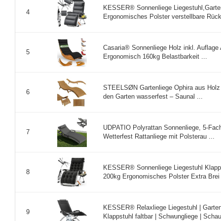
KESSER® Sonnenliege Liegestuhl,Gartenl
4
Ergonomisches Polster verstellbare Rück
Casaria® Sonnenliege Holz inkl. Auflage 
5
Ergonomisch 160kg Belastbarkeit ...
STEELSØN Gartenliege Ophira aus Holz –
6
den Garten wasserfest – Saunal ...
UDPATIO Polyrattan Sonnenliege, 5-Fach 
7
Wetterfest Rattanliege mit Polsterau ...
KESSER® Sonnenliege Liegestuhl Klappba
8
200kg Ergonomisches Polster Extra Brei 
KESSER® Relaxliege Liegestuhl | Gartenl
9
Klappstuhl faltbar | Schwungliege | Schau