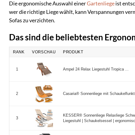
Die ergonomische Auswahl einer
Gartenliege
ist ents
wer die richtige Liege wählt, kann Verspannungen ver
Sofas zu verzichten.
Das sind die beliebtesten Ergono
RANK
VORSCHAU
PRODUKT
Ampel 24 Relax Liegestuhl Tropica ...
1
Casaria® Sonnenliege mit Schaukelfunktio
2
KESSER® Sonnenliege Relaxliege Schwung
3
Liegestuhl | Schaukelsessel | ergonomisc 