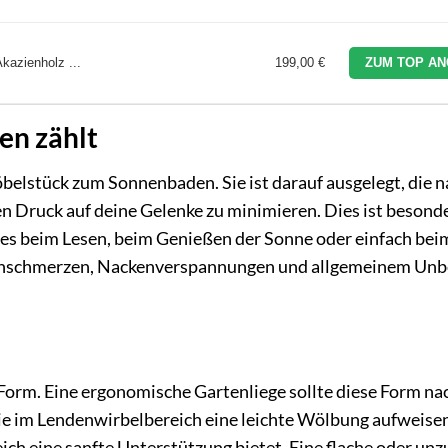
azienholz ...
199,00 €
ZUM TOP AN
en zählt
belstück zum Sonnenbaden. Sie ist darauf ausgelegt, die n
 Druck auf deine Gelenke zu minimieren. Dies ist besond
ei es beim Lesen, beim Genießen der Sonne oder einfach bei
ckenschmerzen, Nackenverspannungen und allgemeinem Un
Form. Eine ergonomische Gartenliege sollte diese Form na
ie im Lendenwirbelbereich eine leichte Wölbung aufweisen 
ich eine sanfte Unterstützung bietet. Eine flache oder un