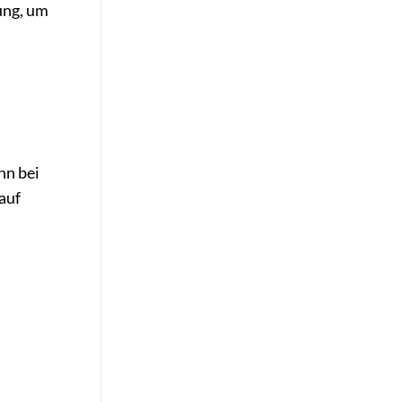
ung, um
nn bei
auf