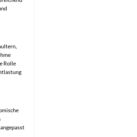
und
ultern,
nehme
e Rolle
ntlastung
nomische
n
l angepasst