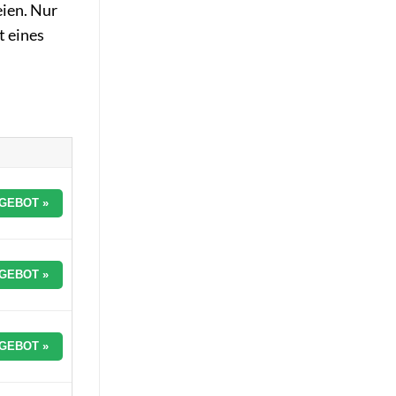
eien. Nur
t eines
GEBOT »
GEBOT »
GEBOT »