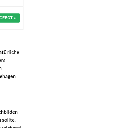
GEBOT »
atürliche
ers
m
behagen
chbilden
sollte,
zureichend