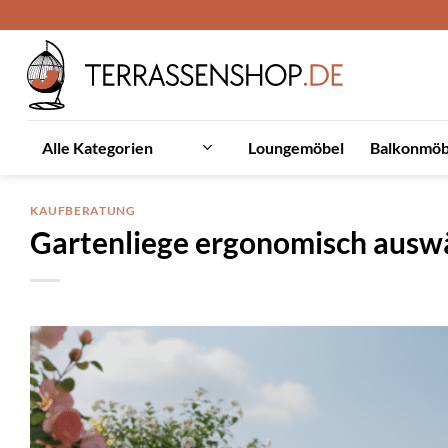
Zum
Inhalt
springen
Loungemöbel
Balkonmöb
Alle Kategorien
KAUFBERATUNG
Gartenliege ergonomisch auswä