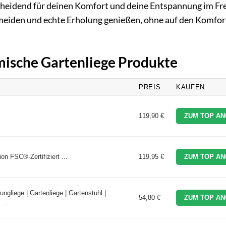
cheidend für deinen Komfort und deine Entspannung im Fr
meiden und echte Erholung genießen, ohne auf den Komfor
mische Gartenliege Produkte
PREIS
KAUFEN
119,90 €
ZUM TOP AN
n FSC®-Zertifiziert ...
119,95 €
ZUM TOP AN
liege | Gartenliege | Gartenstuhl |
54,80 €
ZUM TOP AN
...