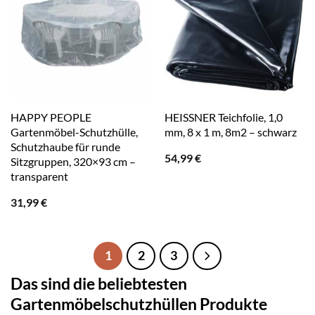
HAPPY PEOPLE
HEISSNER Teichfolie, 1,0
Gartenmöbel-Schutzhülle,
mm, 8 x 1 m, 8m2 – schwarz
Schutzhaube für runde
54,99
€
Sitzgruppen, 320×93 cm –
transparent
31,99
€
1
2
3
Das sind die beliebtesten
Gartenmöbelschutzhüllen Produkte