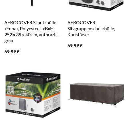
AEROCOVER Schutzhülle
AEROCOVER
»Enna«, Polyester, LxBxH:
Sitzgruppenschutzhülle,
252 x 39 x 40 cm, anthrazit –
Kunstfaser
grau
69,99
€
69,99
€