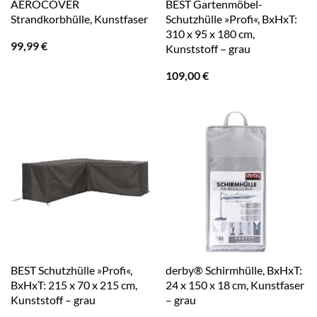
AEROCOVER
BEST Gartenmöbel-
Strandkorbhülle, Kunstfaser
Schutzhülle »Profi«, BxHxT:
310 x 95 x 180 cm,
99,99
€
Kunststoff – grau
109,00
€
BEST Schutzhülle »Profi«,
derby® Schirmhülle, BxHxT:
BxHxT: 215 x 70 x 215 cm,
24 x 150 x 18 cm, Kunstfaser
Kunststoff – grau
– grau