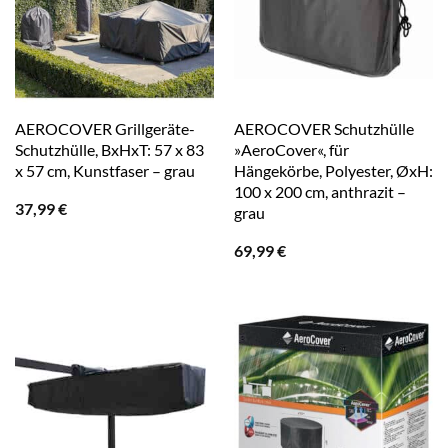
AEROCOVER Grillgeräte-
AEROCOVER Schutzhülle
Schutzhülle, BxHxT: 57 x 83
»AeroCover«, für
x 57 cm, Kunstfaser – grau
Hängekörbe, Polyester, ØxH:
100 x 200 cm, anthrazit –
37,99
€
grau
69,99
€