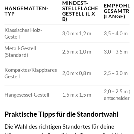
MINDEST-
EMPFOHLE
HÄNGEMATTEN-
STELLFLÄCHE
GESAMTR
TYP
GESTELL (L X
(LÄNGE)
B)
Klassisches Holz-
3,0 m x 1,2 m
3,5 – 4,0 m
Gestell
Metall-Gestell
2,5 m x 1,0 m
3,0 – 3,5 m
(Standard)
Kompaktes/Klappbares
2,0 m x 0,8 m
2,5 – 3,0 m
Gestell
2,0 – 2,5 m (
Hängesessel-Gestell
1,5 m x 1,5 m
entscheidend
Praktische Tipps für die Standortwahl
Die Wahl des richtigen Standortes für deine