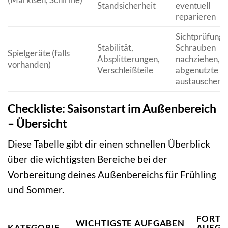
Standsicherheit
eventuell
reparieren
Sichtprüfung,
Stabilität,
Schrauben
Spielgeräte (falls
Absplitterungen,
nachziehen,
vorhanden)
Verschleißteile
abgenutzte Te
austauschen
Checkliste: Saisonstart im Außenbereich
– Übersicht
Diese Tabelle gibt dir einen schnellen Überblick
über die wichtigsten Bereiche bei der
Vorbereitung deines Außenbereichs für Frühling
und Sommer.
FORTL
WICHTIGSTE AUFGABEN
KATEGORIE
AUFGA