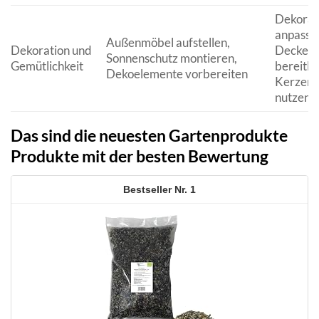
Dekorat
anpasse
Außenmöbel aufstellen,
Dekoration und
Decken/
Sonnenschutz montieren,
Gemütlichkeit
bereitle
Dekoelemente vorbereiten
Kerzen/
nutzen
Das sind die neuesten Gartenprodukte
Produkte mit der besten Bewertung
1