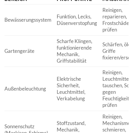
Reinigen,
Funktion, Lecks,
reparieren,
Bewässerungssystem
Düsenverstopfung
Frostschäden
prüfen
Scharfe Klingen,
Schärfen, ölen
funktionierende
Gartengeräte
Griffe
Mechanik,
fixieren/erse
Griffstabilität
Reinigen,
Elektrische
Leuchtmittel
Sicherheit,
tauschen, Sch
Außenbeleuchtung
Leuchtmittel,
gegen
Verkabelung
Feuchtigkeit
prüfen
Reinigen,
Stoffzustand,
Mechanismen
Sonnenschutz
Mechanik,
schmieren,
(Markisen, Schirme)