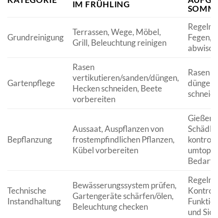
IM FRÜHLING
SOMM
Regelmä
Terrassen, Wege, Möbel,
Grundreinigung
Fegen, 
Grill, Beleuchtung reinigen
abwisch
Rasen
Rasen mä
vertikutieren/sanden/düngen,
Gartenpflege
düngen,
Hecken schneiden, Beete
schneid
vorbereiten
Gießen,
Aussaat, Auspflanzen von
Schädli
Bepflanzung
frostempfindlichen Pflanzen,
kontroll
Kübel vorbereiten
umtopfe
Bedarf
Regelmä
Bewässerungssystem prüfen,
Technische
Kontroll
Gartengeräte schärfen/ölen,
Instandhaltung
Funktion
Beleuchtung checken
und Sich