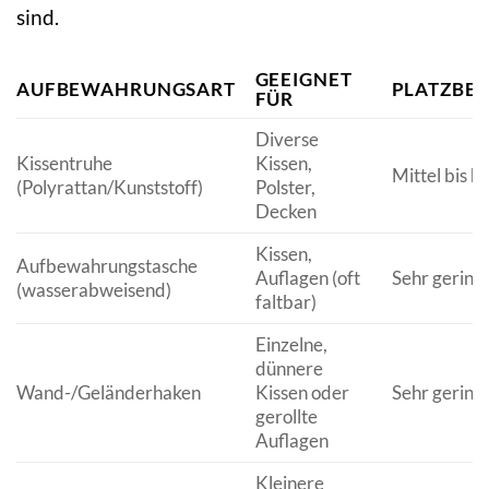
sind.
GEEIGNET
AUFBEWAHRUNGSART
PLATZBE
FÜR
Diverse
Kissentruhe
Kissen,
Mittel bis h
(Polyrattan/Kunststoff)
Polster,
Decken
Kissen,
Aufbewahrungstasche
Auflagen (oft
Sehr gering 
(wasserabweisend)
faltbar)
Einzelne,
dünnere
Wand-/Geländerhaken
Kissen oder
Sehr gering
gerollte
Auflagen
Kleinere