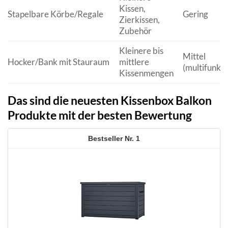
Kissen,
Stapelbare Körbe/Regale
Gering
Zierkissen,
Zubehör
Kleinere bis
Mittel
Hocker/Bank mit Stauraum
mittlere
(multifunkti
Kissenmengen
Das sind die neuesten Kissenbox Balkon
Produkte mit der besten Bewertung
1