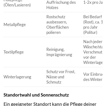
Auffrischung des
1-2x pro Jah
(Ölen/Lasieren)
Holzes
Rostschutz
Bei Bedarf
ausbessern,
(Rost), ca. 1x
Metallpflege
Oberflächen
pro Jahr
polieren
(Politur)
Nach jeder
Wäsche/star
Reinigung,
Textilpflege
Verschmutzu
Imprägnierung
vor der
Winterlager
Schutz vor Frost,
Vor Einbruch
Winterlagerung
Nässe und
des Winters
Schmutz
Standortwahl und Sonnenschutz
Ein geeigneter Standort kann die Pflege deiner