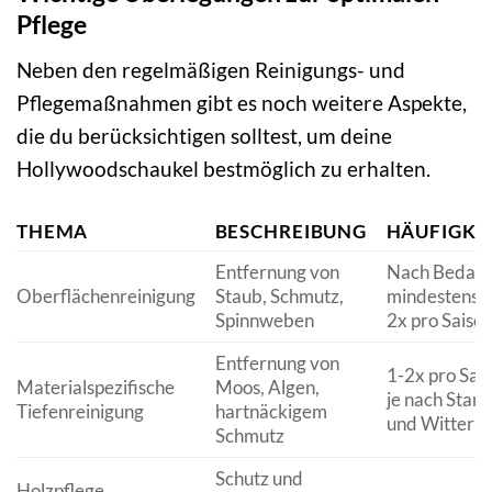
Pflege
Neben den regelmäßigen Reinigungs- und
Pflegemaßnahmen gibt es noch weitere Aspekte,
die du berücksichtigen solltest, um deine
Hollywoodschaukel bestmöglich zu erhalten.
THEMA
BESCHREIBUNG
HÄUFIGKE
Entfernung von
Nach Bedarf
Oberflächenreinigung
Staub, Schmutz,
mindestens 1
Spinnweben
2x pro Saiso
Entfernung von
1-2x pro Sais
Materialspezifische
Moos, Algen,
je nach Stan
Tiefenreinigung
hartnäckigem
und Witteru
Schmutz
Schutz und
Holzpflege