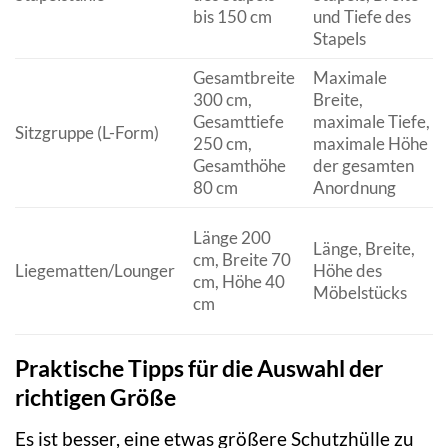
bis 150 cm
und Tiefe des
Stapels
Gesamtbreite
Maximale
300 cm,
Breite,
Gesamttiefe
maximale Tiefe,
Sitzgruppe (L-Form)
250 cm,
maximale Höhe
Gesamthöhe
der gesamten
80 cm
Anordnung
Länge 200
Länge, Breite,
cm, Breite 70
Liegematten/Lounger
Höhe des
cm, Höhe 40
Möbelstücks
cm
Praktische Tipps für die Auswahl der
richtigen Größe
Es ist besser, eine etwas größere Schutzhülle zu