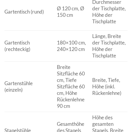
Durchmesser
Ø 120 cm, Ø
der Tischplatte,
Gartentisch (rund)
150 cm
Höhe der
Tischplatte
Länge, Breite
Gartentisch
180×100 cm,
der Tischplatte,
(rechteckig)
240×120 cm
Höhe der
Tischplatte
Breite
Sitzfläche 60
cm, Tiefe
Breite, Tiefe,
Gartenstühle
Sitzfläche 60
Höhe (inkl.
(einzeln)
cm, Höhe
Rückenlehne)
Rückenlehne
90 cm
Höhe des
Gesamthöhe
gesamten
Stapelstühle
des Stapels
Stapels, Breite