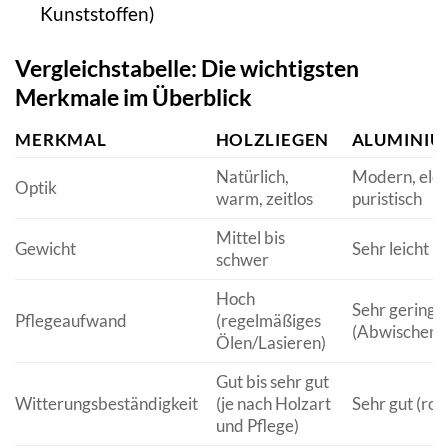
Kunststoffen)
Vergleichstabelle: Die wichtigsten
Merkmale im Überblick
MERKMAL
HOLZLIEGEN
ALUMINIU
Natürlich,
Modern, eleg
Optik
warm, zeitlos
puristisch
Mittel bis
Gewicht
Sehr leicht
schwer
Hoch
Sehr gering
Pflegeaufwand
(regelmäßiges
(Abwischen)
Ölen/Lasieren)
Gut bis sehr gut
Witterungsbeständigkeit
(je nach Holzart
Sehr gut (rost
und Pflege)