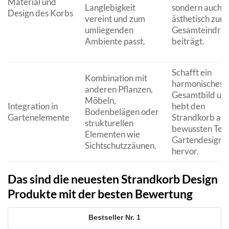
Material und
Langlebigkeit
sondern auch
Design des Korbs
vereint und zum
ästhetisch zum
umliegenden
Gesamteindru
Ambiente passt.
beiträgt.
Schafft ein
Kombination mit
harmonisches
anderen Pflanzen,
Gesamtbild un
Möbeln,
Integration in
hebt den
Bodenbelägen oder
Gartenelemente
Strandkorb als
strukturellen
bewussten Teil
Elementen wie
Gartendesigns
Sichtschutzzäunen.
hervor.
Das sind die neuesten Strandkorb Design
Produkte mit der besten Bewertung
1