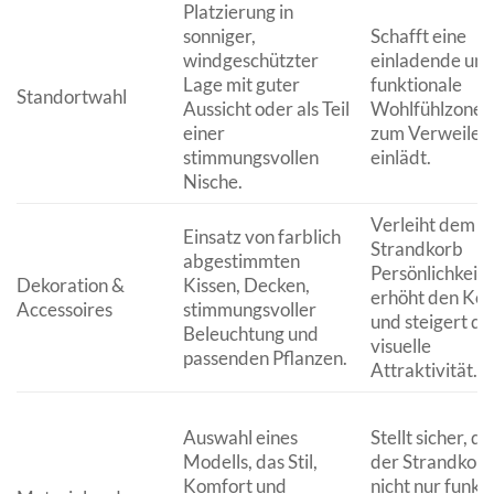
Platzierung in
sonniger,
Schafft eine
windgeschützter
einladende un
Lage mit guter
funktionale
Standortwahl
Aussicht oder als Teil
Wohlfühlzone, 
einer
zum Verweilen
stimmungsvollen
einlädt.
Nische.
Verleiht dem
Einsatz von farblich
Strandkorb
abgestimmten
Persönlichkeit,
Dekoration &
Kissen, Decken,
erhöht den Ko
Accessoires
stimmungsvoller
und steigert di
Beleuchtung und
visuelle
passenden Pflanzen.
Attraktivität.
Auswahl eines
Stellt sicher, da
Modells, das Stil,
der Strandkor
Komfort und
nicht nur funkti