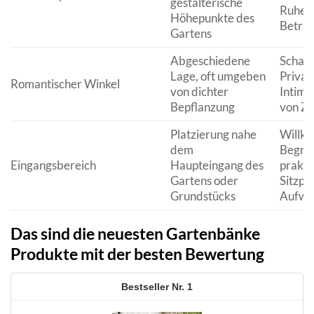
gestalterische
Ruhepu
Höhepunkte des
Betra
Gartens
Abgeschiedene
Schaff
Lage, oft umgeben
Privat
Romantischer Winkel
von dichter
Intimi
Bepflanzung
von Z
Platzierung nahe
Willk
dem
Begrü
Eingangsbereich
Haupteingang des
prakti
Gartens oder
Sitzpla
Grundstücks
Aufwe
Das sind die neuesten Gartenbänke
Produkte mit der besten Bewertung
1