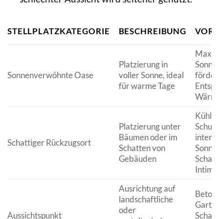
STELLPLATZKATEGORIE
BESCHREIBUNG
VORT
Maxim
Platzierung in
Sonnen
Sonnenverwöhnte Oase
voller Sonne, ideal
förder
für warme Tage
Entsp
Wärme
Kühle 
Platzierung unter
Schutz
Bäumen oder im
intens
Schattiger Rückzugsort
Schatten von
Sonnen
Gebäuden
Schaff
Intimit
Ausrichtung auf
Beton
landschaftliche
Garten
oder
Aussichtspunkt
Schaff