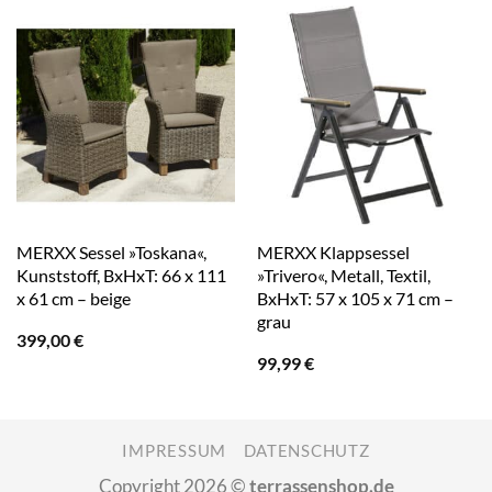
MERXX Sessel »Toskana«,
MERXX Klappsessel
Kunststoff, BxHxT: 66 x 111
»Trivero«, Metall, Textil,
x 61 cm – beige
BxHxT: 57 x 105 x 71 cm –
grau
399,00
€
99,99
€
IMPRESSUM
DATENSCHUTZ
Copyright 2026 ©
terrassenshop.de