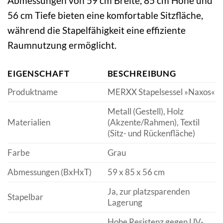
Abmessungen von 59 cm Breite, 85 cm Höhe und
56 cm Tiefe bieten eine komfortable Sitzfläche,
während die Stapelfähigkeit eine effiziente
Raumnutzung ermöglicht.
EIGENSCHAFT
BESCHREIBUNG
Produktname
MERXX Stapelsessel »Naxos«
Metall (Gestell), Holz
Materialien
(Akzente/Rahmen), Textil
(Sitz- und Rückenfläche)
Farbe
Grau
Abmessungen (BxHxT)
59 x 85 x 56 cm
Ja, zur platzsparenden
Stapelbar
Lagerung
Hohe Resistenz gegen UV-