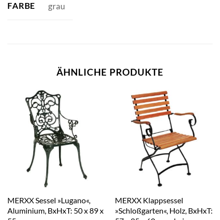
FARBE
grau
ÄHNLICHE PRODUKTE
MERXX Sessel »Lugano«,
MERXX Klappsessel
Aluminium, BxHxT: 50 x 89 x
»Schloßgarten«, Holz, BxHxT: