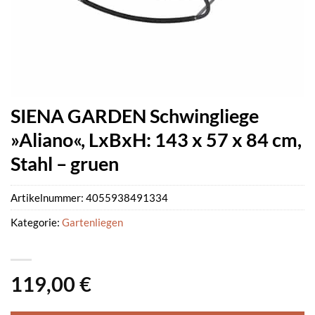
SIENA GARDEN Schwingliege
»Aliano«, LxBxH: 143 x 57 x 84 cm,
Stahl – gruen
Artikelnummer:
4055938491334
Kategorie:
Gartenliegen
119,00
€