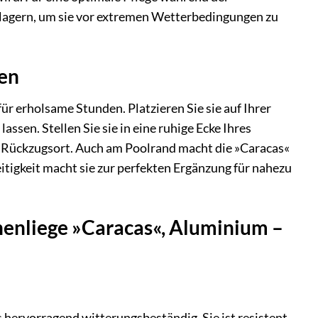
 lagern, um sie vor extremen Wetterbedingungen zu
den
für erholsame Stunden. Platzieren Sie sie auf Ihrer
sen. Stellen Sie sie in eine ruhige Ecke Ihres
n Rückzugsort. Auch am Poolrand macht die »Caracas«
tigkeit macht sie zur perfekten Ergänzung für nahezu
enliege »Caracas«, Aluminium –
ervorragend witterungsbeständig. Sie ist resistent