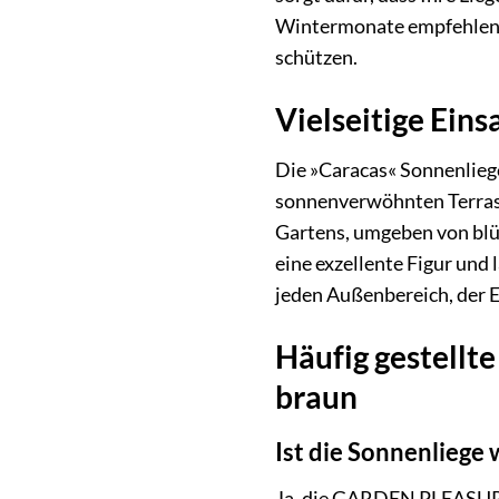
Wintermonate empfehlen w
schützen.
Vielseitige Ein
Die »Caracas« Sonnenliege 
sonnenverwöhnten Terrasse
Gartens, umgeben von blü
eine exzellente Figur und
jeden Außenbereich, der E
Häufig gestell
braun
Ist die Sonnenliege
Ja, die GARDEN PLEASURE 