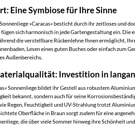
t: Eine Symbiose für Ihre Sinne
enliege »Caracas« besticht durch ihr zeitloses und doch
fügen sich harmonisch in jede Gartengestaltung ein. Die 
ährend die verstellbare Rückenlehne Ihnen ermöglicht, Ih
enbaden, Lesen eines guten Buches oder einfach zum Geni
res Außenbereichs.
aterialqualität: Investition in lang
s« Sonnenliege bildet ihr Gestell aus robustem Aluminium. 
keit bekannt, sondern auch für seine Korrosionsbeständig
e Regen, Feuchtigkeit und UV-Strahlung trotzt Aluminium
hichtete Oberfläche in Braun sorgt zudem für eine angeneh
nenliege, die über viele Sommer hinweg ihre Schönheit und