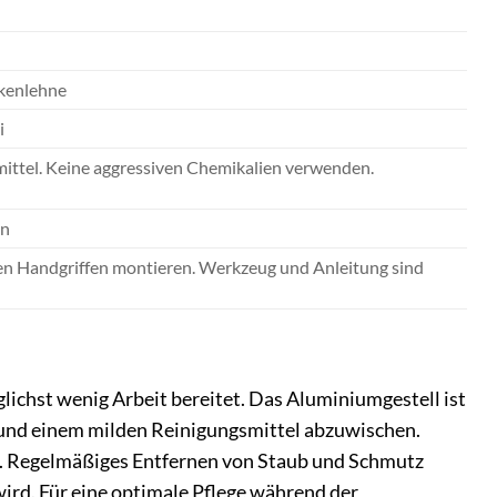
ckenlehne
i
mittel. Keine aggressiven Chemikalien verwenden.
en
nigen Handgriffen montieren. Werkzeug und Anleitung sind
ichst wenig Arbeit bereitet. Das Aluminiumgestell ist
h und einem milden Reinigungsmittel abzuwischen.
en. Regelmäßiges Entfernen von Staub und Schmutz
 wird. Für eine optimale Pflege während der