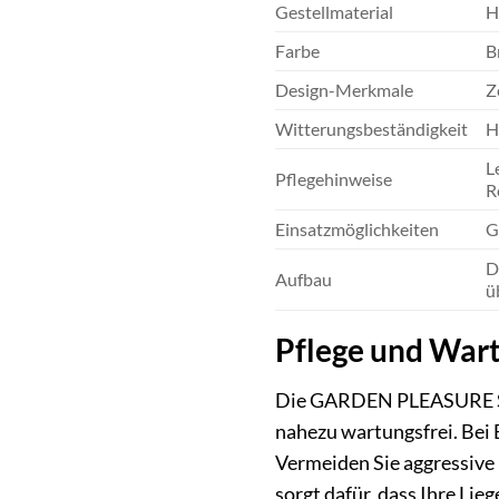
Gestellmaterial
H
Farbe
B
Design-Merkmale
Z
Witterungsbeständigkeit
H
L
Pflegehinweise
R
Einsatzmöglichkeiten
G
D
Aufbau
ü
Pflege und Wart
Die GARDEN PLEASURE Sonne
nahezu wartungsfrei. Bei 
Vermeiden Sie aggressive
sorgt dafür, dass Ihre Lie