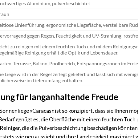
ochwertiges Aluminium, pulverbeschichtet
raun
eitlose Linienführung, ergonomische Liegefläche, verstellbare Rü
ervorragend gegen Regen, Feuchtigkeit und UV-Strahlung; rostfre
eicht zu reinigen mit einem feuchten Tuch und mildem Reinigungs
egelmäßige Reinigung erhält die Optik und Lebensdauer.
arten, Terrasse, Balkon, Poolbereich, Entspannungszonen im Frei
ie Liege wird in der Regel zerlegt geliefert und lässt sich mit we
blicherweise im Lieferumfang enthalten.
ung für langanhaltende Freude
nliege »Caracas« ist so konzipiert, dass sie Ihnen mögl
Bedarf genügt es, die Oberfläche mit einem feuchten Tuc
 Reiniger, die die Pulverbeschichtung beschädigen könnt
ge stets wie neu aussieht und ihre Langlebigkeit maximiert