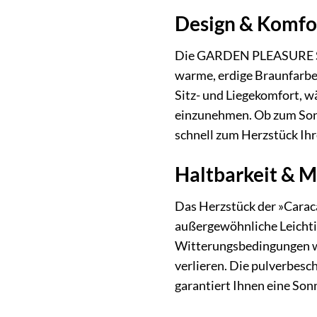
Design & Komfor
Die GARDEN PLEASURE Sonn
warme, erdige Braunfarbe 
Sitz- und Liegekomfort, w
einzunehmen. Ob zum Sonn
schnell zum Herzstück Ih
Haltbarkeit & M
Das Herzstück der »Caraca
außergewöhnliche Leichtig
Witterungsbedingungen wi
verlieren. Die pulverbesc
garantiert Ihnen eine Son