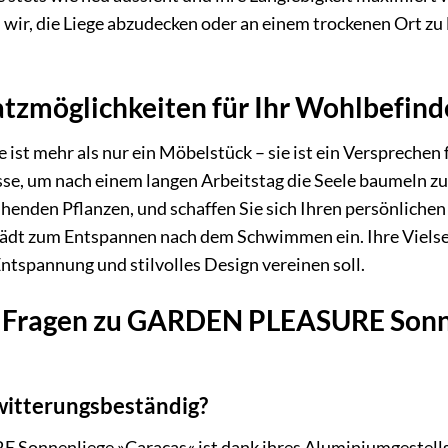
ir, die Liege abzudecken oder an einem trockenen Ort zu
satzmöglichkeiten für Ihr Wohlbefin
ist mehr als nur ein Möbelstück – sie ist ein Versprechen 
, um nach einem langen Arbeitstag die Seele baumeln zu las
henden Pflanzen, und schaffen Sie sich Ihren persönliche
 lädt zum Entspannen nach dem Schwimmen ein. Ihre Vielsei
ntspannung und stilvolles Design vereinen soll.
te Fragen zu GARDEN PLEASURE Sonn
 witterungsbeständig?
Sonnenliege »Caracas« ist dank ihres Aluminiumgestells h