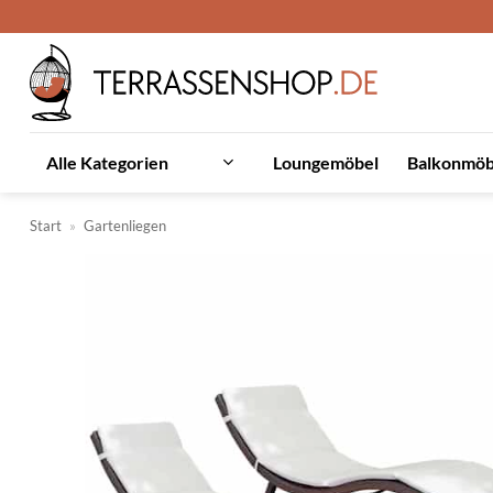
Zum
Inhalt
springen
Loungemöbel
Balkonmöb
Alle Kategorien
Start
»
Gartenliegen