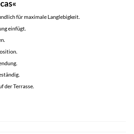
cas«
ndlich für maximale Langlebigkeit.
ung einfügt.
en.
osition.
endung.
eständig.
f der Terrasse.