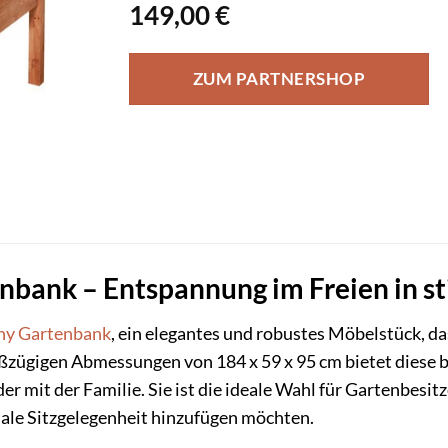
149,00
€
ZUM PARTNERSHOP
bank – Entspannung im Freien in st
ny
Gartenbank
, ein elegantes und robustes Möbelstück, d
oßzügigen Abmessungen von 184 x 59 x 95 cm bietet diese 
der mit der Familie. Sie ist die ideale Wahl für Gartenbesi
onale Sitzgelegenheit hinzufügen möchten.