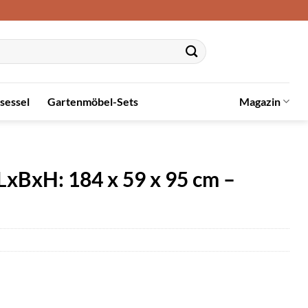
sessel
Gartenmöbel-Sets
Magazin
xBxH: 184 x 59 x 95 cm –