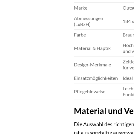
Marke
Outs
Abmessungen
184 x
(LxBxH)
Farbe
Brau
Hochw
Material & Haptik
und v
Zeitl
Design-Merkmale
für v
Einsatzmöglichkeiten
Ideal
Leich
Pflegehinweise
Funkt
Material und Ve
Die Auswahl des richtigen
ist aus sorgfältig ausgewä