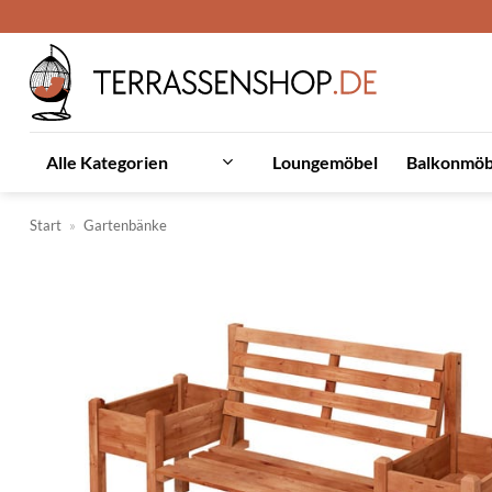
Zum
Inhalt
springen
Loungemöbel
Balkonmöb
Alle Kategorien
Start
»
Gartenbänke