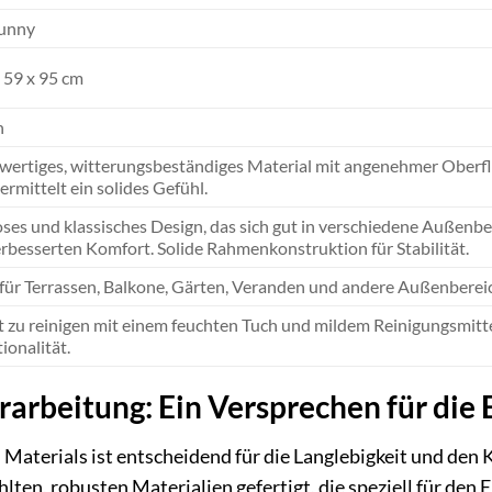
unny
 59 x 95 cm
n
ertiges, witterungsbeständiges Material mit angenehmer Oberfläc
ermittelt ein solides Gefühl.
oses und klassisches Design, das sich gut in verschiedene Außenb
erbesserten Komfort. Solide Rahmenkonstruktion für Stabilität.
 für Terrassen, Balkone, Gärten, Veranden und andere Außenbereich
t zu reinigen mit einem feuchten Tuch und mildem Reinigungsmitte
ionalität.
rarbeitung: Ein Versprechen für die 
 Materials ist entscheidend für die Langlebigkeit und d
hlten, robusten Materialien gefertigt, die speziell für den 