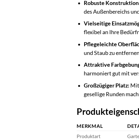
Robuste Konstruktion 
des Außenbereichs und 
Vielseitige Einsatzmög
flexibel an Ihre Bedürf
Pflegeleichte Oberflä
und Staub zu entfernen
Attraktive Farbgebun
harmoniert gut mit ve
Großzügiger Platz:
Mit
gesellige Runden mach
Produkteigensch
MERKMAL
DET
Produktart
Gart