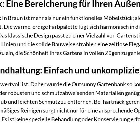
ik: Eine Bereicherung für Ihren Auße
n Braun ist mehr als nur ein funktionelles Möbelstück; s
ht. Die warme, erdige Farbpalette fügt sich harmonisch in 
s klassische Design passt zu einer Vielzahl von Gartenstil
n Linien und die solide Bauweise strahlen eine zeitlose El
u ein, die Schönheit Ihres Gartens in vollen Zügen zu geni
andhaltung: Einfach und unkomplizie
 wertvoll ist. Daher wurde die Outsunny Gartenbank so konz
der robusten und schmutzabweisenden Materialien genügt e
ub und leichten Schmutz zu entfernen. Bei hartnäckigere
ßiges Reinigen sorgt nicht nur für eine ansprechende Opt
 Es ist keine spezielle Behandlung oder Konservierung erf