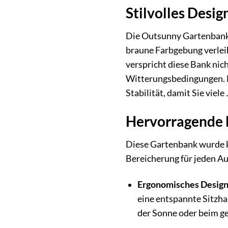
Stilvolles Design
Die Outsunny Gartenbank i
braune Farbgebung verlei
verspricht diese Bank nic
Witterungsbedingungen. D
Stabilität, damit Sie vie
Hervorragende 
Diese Gartenbank wurde k
Bereicherung für jeden A
Ergonomisches Design
eine entspannte Sitzha
der Sonne oder beim g