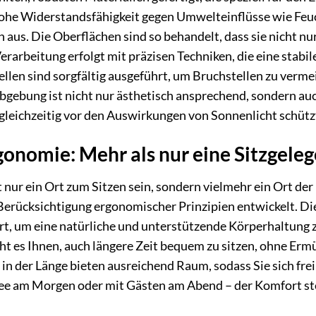
 hohe Widerstandsfähigkeit gegen Umwelteinflüsse wie Feu
s. Die Oberflächen sind so behandelt, dass sie nicht nur
rarbeitung erfolgt mit präzisen Techniken, die eine stabi
len sind sorgfältig ausgeführt, um Bruchstellen zu vermei
bgebung ist nicht nur ästhetisch ansprechend, sondern auch
leichzeitig vor den Auswirkungen von Sonnenlicht schütz
onomie: Mehr als nur eine Sitzgele
t nur ein Ort zum Sitzen sein, sondern vielmehr ein Ort 
rücksichtigung ergonomischer Prinzipien entwickelt. Die 
t, um eine natürliche und unterstützende Körperhaltung z
ht es Ihnen, auch längere Zeit bequem zu sitzen, ohne Er
 der Länge bieten ausreichend Raum, sodass Sie sich frei
ffee am Morgen oder mit Gästen am Abend – der Komfort st