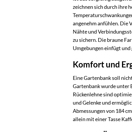
zeichnen sich durch ihre
Temperaturschwankungen au
angenehm anfühlen. Die Ve
Nähte und Verbindungsstel
zu sichern. Die braune Far
Umgebungen einfügt und g
Komfort und Erg
Eine Gartenbank soll nich
Gartenbank wurde unter Be
Rückenlehne sind optimier
und Gelenke und ermöglic
Abmessungen von 184 cm in
allein mit einer Tasse Ka