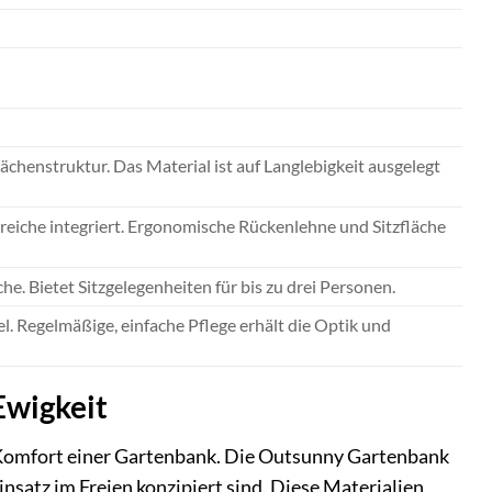
henstruktur. Das Material ist auf Langlebigkeit ausgelegt
ereiche integriert. Ergonomische Rückenlehne und Sitzfläche
e. Bietet Sitzgelegenheiten für bis zu drei Personen.
l. Regelmäßige, einfache Pflege erhält die Optik und
Ewigkeit
en Komfort einer Gartenbank. Die Outsunny Gartenbank
Einsatz im Freien konzipiert sind. Diese Materialien