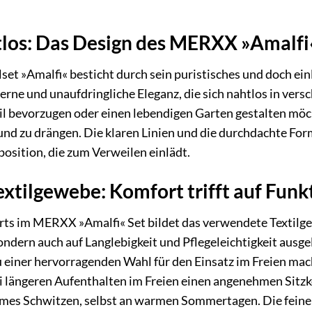
tlos: Das Design des MERXX »Amalfi
 »Amalfi« besticht durch sein puristisches und doch ein
erne und unaufdringliche Eleganz, die sich nahtlos in vers
il bevorzugen oder einen lebendigen Garten gestalten möc
und zu drängen. Die klaren Linien und die durchdachte For
ition, die zum Verweilen einlädt.
xtilgewebe: Komfort trifft auf Funkt
ts im MERXX »Amalfi« Set bildet das verwendete Textilgew
ndern auch auf Langlebigkeit und Pflegeleichtigkeit ausg
zu einer hervorragenden Wahl für den Einsatz im Freien mac
i längeren Aufenthalten im Freien einen angenehmen Sitz
mes Schwitzen, selbst an warmen Sommertagen. Die feine W