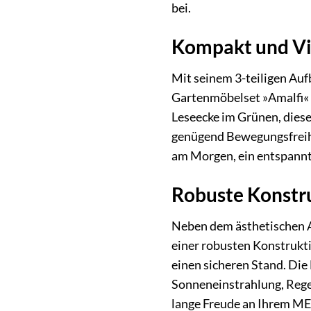
bei.
Kompakt und Vie
Mit seinem 3-teiligen Au
Gartenmöbelset »Amalfi« 
Leseecke im Grünen, dieses
genügend Bewegungsfreihei
am Morgen, ein entspannte
Robuste Konstru
Neben dem ästhetischen A
einer robusten Konstrukti
einen sicheren Stand. Di
Sonneneinstrahlung, Rege
lange Freude an Ihrem ME