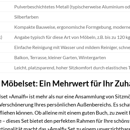
Pulverbeschichtetes Metall (typischerweise Aluminium ode
Silberfarben
Kompakte Bauweise, ergonomische Formgebung, moderne
k)
Angabe typisch für diese Art von Möbeln, z.B. bis zu 120 k
Einfache Reinigung mit Wasser und mildem Reiniger, schne
Balkon, Terrasse, kleiner Garten, Wintergarten
Leicht, platzsparend, hoher Sitzkomfort durch elastisches
n Möbelset: Ein Mehrwert für Ihr Zu
»Amalfi« ist mehr als nur eine Ansammlung von Sitzmöbeln
 Verschönerung Ihres persönlichen Außenbereichs. Es sch
fliehen können. Ob alleine mit einem guten Buch, zu zwei
e – dieses Set bietet den perfekten Rahmen für Ihre schö
ktionalität macht das »Amalfi« Set zu einem unverzichtbar