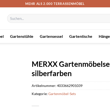
MEHR ALS 2.000 TERRASSENMÖBEL
Suchen
nach:
el
Gartenstühle
Gartensessel
Gartentische
Hänge
MERXX Gartenmöbelset »A
silberfarben
Artikelnummer:
4033662901039
Kategorie:
Gartenmöbel-Sets