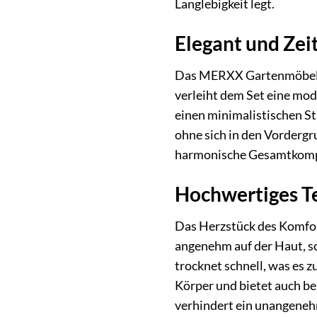
Langlebigkeit legt.
Elegant und Zei
Das MERXX Gartenmöbelset
verleiht dem Set eine mod
einen minimalistischen St
ohne sich in den Vordergr
harmonische Gesamtkompos
Hochwertiges Te
Das Herzstück des Komfor
angenehm auf der Haut, so
trocknet schnell, was es 
Körper und bietet auch be
verhindert ein unangeneh