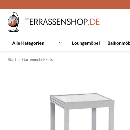
Zum
Inhalt
springen
Loungemöbel
Balkonmöb
Alle Kategorien
Start
»
Gartenmöbel-Sets