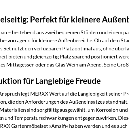
lseitig: Perfekt für kleinere Außen
fbau – bestehend aus zwei bequemen Stühlen und einem pa
hervorragend für kleinere Außenbereiche. Ob auf dem Stad
 Set nutzt den verfügbaren Platz optimal aus, ohne überlad
t bieten und gleichzeitig Platz sparend positioniert werde
s Mittagessen oder das Glas Wein am Abend. Seine Größe i
ktion für Langlebige Freude
nspruch legt MERXX Wert auf die Langlebigkeit seiner Pr
on, die den Anforderungen des Außeneinsatzes standhält. Da
e Materialien sind sorgfältig ausgewählt, um Korrosion u
n und Temperaturschwankungen entgegenzuwirken. Diese So
RXX Gartenmöbelset »Amalfi« haben werden und es auch na