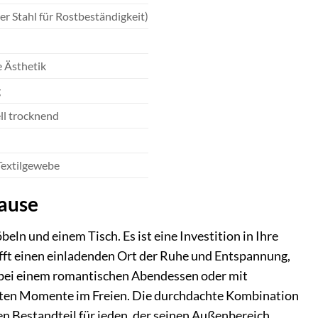
r Stahl für Rostbeständigkeit)
 Ästhetik
g
ll trocknend
 Textilgewebe
hause
 und einem Tisch. Es ist eine Investition in Ihre
afft einen einladenden Ort der Ruhe und Entspannung,
t bei einem romantischen Abendessen oder mit
nsten Momente im Freien. Die durchdachte Kombination
en Bestandteil für jeden, der seinen Außenbereich