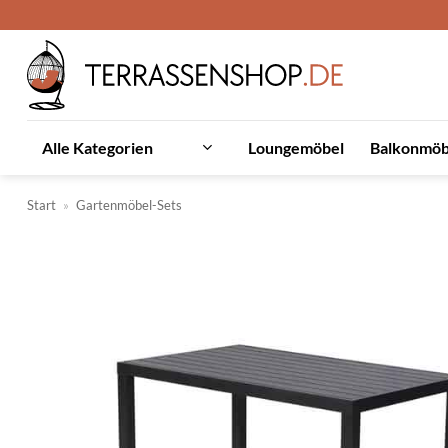
Zum
Inhalt
springen
Loungemöbel
Balkonmöb
Alle Kategorien
Start
»
Gartenmöbel-Sets