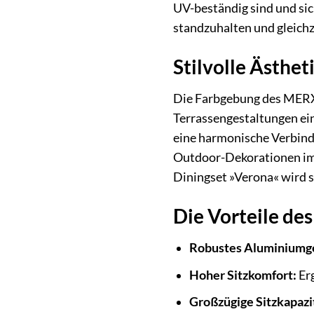
UV-beständig sind und si
standzuhalten und gleich
Stilvolle Ästhe
Die Farbgebung des MERXX
Terrassengestaltungen ein
eine harmonische Verbindu
Outdoor-Dekorationen im 
Diningset »Verona« wird s
Die Vorteile d
Robustes Aluminiumge
Hoher Sitzkomfort:
Erg
Großzügige Sitzkapazi