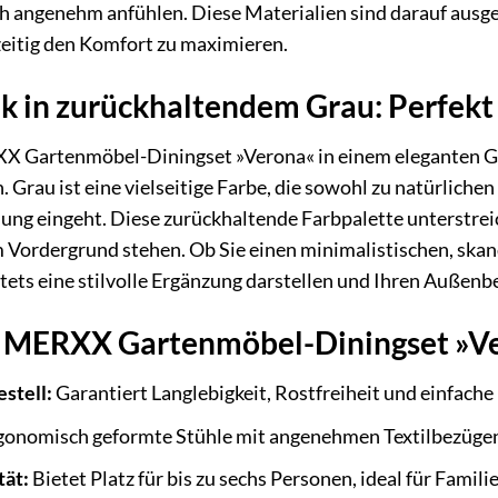
ch angenehm anfühlen. Diese Materialien sind darauf ausg
zeitig den Komfort zu maximieren.
tik in zurückhaltendem Grau: Perfek
 Gartenmöbel-Diningset »Verona« in einem eleganten Grau
. Grau ist eine vielseitige Farbe, die sowohl zu natürlic
ng eingeht. Diese zurückhaltende Farbpalette unterstreich
Vordergrund stehen. Ob Sie einen minimalistischen, skan
tets eine stilvolle Ergänzung darstellen und Ihren Außenb
es MERXX Gartenmöbel-Diningset »Ve
stell:
Garantiert Langlebigkeit, Rostfreiheit und einfac
onomisch geformte Stühle mit angenehmen Textilbezügen 
tät:
Bietet Platz für bis zu sechs Personen, ideal für Famili