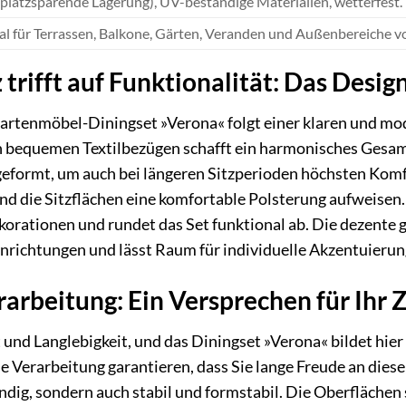
 platzsparende Lagerung), UV-beständige Materialien, wetterfest.
al für Terrassen, Balkone, Gärten, Veranden und Außenbereiche 
 trifft auf Funktionalität: Das Desi
tenmöbel-Diningset »Verona« folgt einer klaren und mo
bequemen Textilbezügen schafft ein harmonisches Gesamtbi
geformt, um auch bei längeren Sitzperioden höchsten Komf
 die Sitzflächen eine komfortable Polsterung aufweisen. D
orationen und rundet das Set funktional ab. Die dezente g
nrichtungen und lässt Raum für individuelle Akzentuierun
rarbeitung: Ein Versprechen für Ihr
und Langlebigkeit, und das Diningset »Verona« bildet hie
se Verarbeitung garantieren, dass Sie lange Freude an die
dig, sondern auch stabil und formstabil. Die Oberflächen s