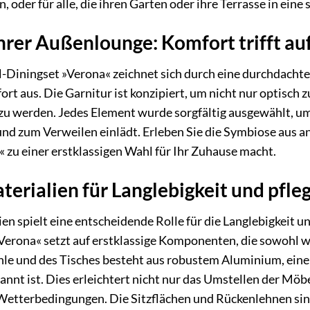
, oder für alle, die ihren Garten oder ihre Terrasse in ei
hrer Außenlounge: Komfort trifft a
iningset »Verona« zeichnet sich durch eine durchdacht
t aus. Die Garnitur ist konzipiert, um nicht nur optisch
zu werden. Jedes Element wurde sorgfältig ausgewählt, um 
nd zum Verweilen einlädt. Erleben Sie die Symbiose aus a
« zu einer erstklassigen Wahl für Ihr Zuhause macht.
erialien für Langlebigkeit und pfle
en spielt eine entscheidende Rolle für die Langlebigkeit
erona« setzt auf erstklassige Komponenten, die sowohl w
le und des Tisches besteht aus robustem Aluminium, eine
annt ist. Dies erleichtert nicht nur das Umstellen der Möb
Wetterbedingungen. Die Sitzflächen und Rückenlehnen sin