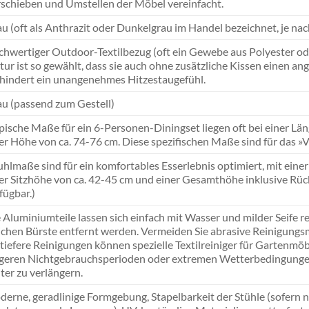
schieben und Umstellen der Möbel vereinfacht.
u (oft als Anthrazit oder Dunkelgrau im Handel bezeichnet, je na
hwertiger Outdoor-Textilbezug (oft ein Gewebe aus Polyester od
tur ist so gewählt, dass sie auch ohne zusätzliche Kissen einen a
hindert ein unangenehmes Hitzestaugefühl.
u (passend zum Gestell)
pische Maße für ein 6-Personen-Diningset liegen oft bei einer Län
er Höhe von ca. 74-76 cm. Diese spezifischen Maße sind für das »V
uhlmaße sind für ein komfortables Esserlebnis optimiert, mit einer 
er Sitzhöhe von ca. 42-45 cm und einer Gesamthöhe inklusive Rück
fügbar.)
 Aluminiumteile lassen sich einfach mit Wasser und milder Seife
chen Bürste entfernt werden. Vermeiden Sie abrasive Reinigungsmi
 tiefere Reinigungen können spezielle Textilreiniger für Gartenm
geren Nichtgebrauchsperioden oder extremen Wetterbedingungen 
ter zu verlängern.
erne, geradlinige Formgebung, Stapelbarkeit der Stühle (sofern n