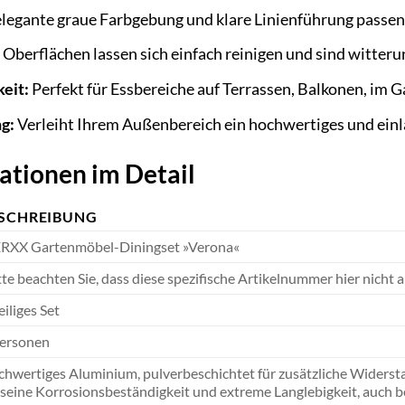
legante graue Farbgebung und klare Linienführung passe
 Oberflächen lassen sich einfach reinigen und sind witter
keit:
Perfekt für Essbereiche auf Terrassen, Balkonen, im G
g:
Verleiht Ihrem Außenbereich ein hochwertiges und ein
ationen im Detail
SCHREIBUNG
RXX Gartenmöbel-Diningset »Verona«
tte beachten Sie, dass diese spezifische Artikelnummer hier nicht 
eiliges Set
Personen
hwertiges Aluminium, pulverbeschichtet für zusätzliche Widersta
 seine Korrosionsbeständigkeit und extreme Langlebigkeit, auch bei