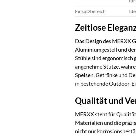
für
Einsatzbereich
Ide
Zeitlose Eleganz
Das Design des MERXX Gar
Aluminiumgestell und den 
Stühle sind ergonomisch 
angenehme Stütze, während
Speisen, Getränke und Dek
in bestehende Outdoor-Ei
Qualität und Ve
MERXX steht für Qualität 
Materialien und die präzi
nicht nur korrosionsbestän