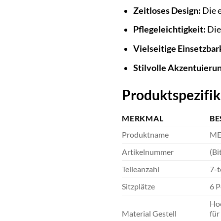
Zeitloses Design:
Die e
Pflegeleichtigkeit:
Die
Vielseitige Einsetzbar
Stilvolle Akzentuierun
Produktspezifik
MERKMAL
BE
Produktname
ME
Artikelnummer
(Bi
Teileanzahl
7-t
Sitzplätze
6 
Hoc
Material Gestell
für