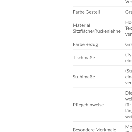
Ver
Farbe Gestell
Gra
Hoc
Material
Tex
Sitzfläche/Rückenlehne
ver
Farbe Bezug
Gra
(Ty
Tischmaße
ein
(St
Stuhlmaße
ein
ver
Die
wei
Pflegehinweise
für
län
wei
Mod
Besondere Merkmale