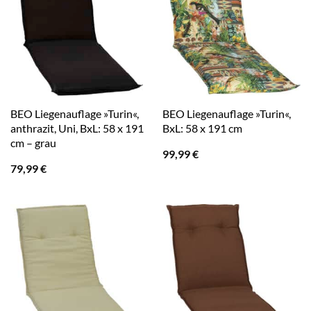
BEO Liegenauflage »Turin«,
BEO Liegenauflage »Turin«,
anthrazit, Uni, BxL: 58 x 191
BxL: 58 x 191 cm
cm – grau
99,99
€
79,99
€