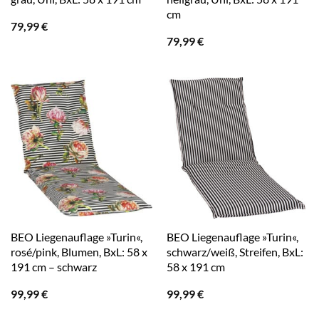
cm
79,99
€
79,99
€
BEO Liegenauflage »Turin«,
BEO Liegenauflage »Turin«,
rosé/pink, Blumen, BxL: 58 x
schwarz/weiß, Streifen, BxL:
191 cm – schwarz
58 x 191 cm
99,99
€
99,99
€