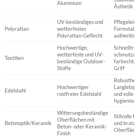
Aluminium
Ästhetik
UV-beständiges und
Pflegeleich
Polyrattan
wetterfestes
Formstabili
Polyrattan-Geflecht
authentisc
Hochwertige,
Schnelltro
wetterfeste und UV-
schmutzab
Textilien
beständige Outdoor-
farbecht,
Stoffe
Griff
Robustheit
Hochwertiger
Langlebigk
Edelstahl
rostfreier Edelstahl
und edle O
hygienisch
Witterungsbeständige
Stilvolle H
Oberflächen mit
Betonoptik/Keramik
und kratzf
Beton- oder Keramik-
Oberfläche
Finish