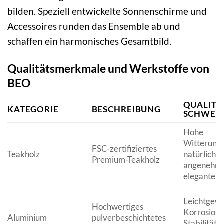
bilden. Speziell entwickelte Sonnenschirme und
Accessoires runden das Ensemble ab und
schaffen ein harmonisches Gesamtbild.
Qualitätsmerkmale und Werkstoffe von
BEO
QUALITA
KATEGORIE
BESCHREIBUNG
SCHWER
Hohe
Witterungs
FSC-zertifiziertes
Teakholz
natürliche 
Premium-Teakholz
angenehme
elegante P
Leichtgewi
Hochwertiges
Korrosions
Aluminium
pulverbeschichtetes
Stabilität