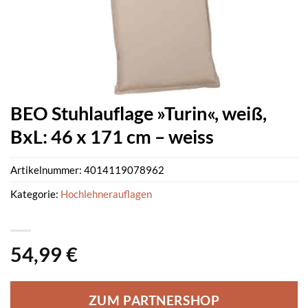
BEO Stuhlauflage »Turin«, weiß,
BxL: 46 x 171 cm – weiss
Artikelnummer:
4014119078962
Kategorie:
Hochlehnerauflagen
54,99
€
ZUM PARTNERSHOP