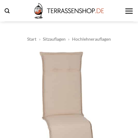
Zum
Inhalt
springen
Start
»
Sitzauflagen
»
Hochlehnerauflagen