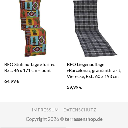
BEO Stuhlauflage »Turin«,
BEO Liegenauflage
BxL: 46 x 171 cm – bunt
»Barcelona«, grau/anthrazit,
Vierecke, BxL: 60 x 193 cm
64,99
€
59,99
€
IMPRESSUM
DATENSCHUTZ
Copyright 2026 ©
terrassenshop.de