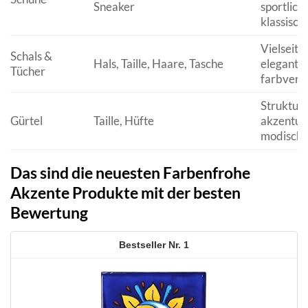
Sneaker
sportlich,
klassisch
Vielseitig
Schals &
Hals, Taille, Haare, Tasche
elegant, l
Tücher
farbvers
Strukturi
Gürtel
Taille, Hüfte
akzentui
modisch
Das sind die neuesten Farbenfrohe
Akzente Produkte mit der besten
Bewertung
1