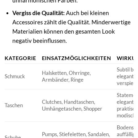
unharmonischen Farben.
Vergiss die Qualität:
Auch bei kleinen
Accessoires zählt die Qualität. Minderwertige
Materialien können den gesamten Look
negativ beeinflussen.
KATEGORIE
EINSATZMÖGLICHKEITEN
WIRKUN
Subtil bis
Halsketten, Ohrringe,
Schmuck
elegant,
Armbänder, Ringe
verspielt
Statemen
Clutches, Handtaschen,
elegant,
Taschen
Umhängetaschen, Shopper
praktisch
modisch
Bodenstä
Pumps, Stiefeletten, Sandalen,
auffällig,
Schuhe