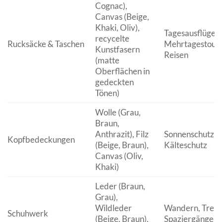
Cognac),
Canvas (Beige,
Khaki, Oliv),
Tagesausflüge,
recycelte
Rucksäcke & Taschen
Mehrtagestoure
Kunstfasern
Reisen
(matte
Oberflächen in
gedeckten
Tönen)
Wolle (Grau,
Braun,
Anthrazit), Filz
Sonnenschutz,
Kopfbedeckungen
(Beige, Braun),
Kälteschutz
Canvas (Oliv,
Khaki)
Leder (Braun,
Grau),
Wildleder
Wandern, Trekk
Schuhwerk
(Beige, Braun),
Spaziergänge