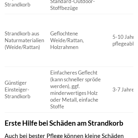
Standard-Outdoor-
Strandkorb
Stoffbezüge
Strandkorb aus
Geflochtene
5-10 Jahre 
Naturmaterialien
Weide/Rattan,
pflegeabhä
(Weide/Rattan)
Holzrahmen
Einfacheres Geflecht
(kann schneller spröde
Günstiger
werden), ggf.
Einsteiger-
3-7 Jahre
minderwertiges Holz
Strandkorb
oder Metall, einfache
Stoffe
Erste Hilfe bei Schäden am Strandkorb
Auch bei bester Pflege können kleine Schäden