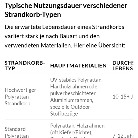
Typische Nutzungsdauer verschiedener
Strandkorb-Typen
Die erwartete Lebensdauer eines Strandkorbs
variiert stark je nach Bauart und den
verwendeten Materialien. Hier eine Übersicht:
STRANDKORB-
DURCHSC
HAUPTMATERIALIEN
TYP
LEBENSD
UV-stabiles Polyrattan,
Hartholzrahmen oder
Hochwertiger
pulverbeschichteter
Polyrattan-
10-15+ Ja
Aluminiumrahmen,
Strandkorb
spezielle Outdoor-
Stoffbezüge
Polyrattan, Holzrahmen
Standard
(oft Kiefer/Fichte),
Polyrattan-
7-12 Jahre