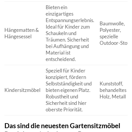
Bieten ein
einzigartiges
Entspannungserlebnis.
Baumwolle,
Ideal für Kinder zum
Hängematten &
Polyester,
Schaukeln und
Hängesessel
spezielle
Träumen. Sicherheit
Outdoor-Stoff
bei Aufhängung und
Material ist
entscheidend.
Speziell für Kinder
konzipiert, fördern
Selbstständigkeit und
Kunststoff,
Kindersitzmöbel
bieten eigenen Platz.
behandeltes
Robustheit und
Holz, Metall
Sicherheit sind hier
oberste Priorität.
Das sind die neuesten Gartensitzmöbel