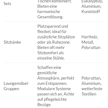
Tischen kombiniert.
Eukalyptus),
Sets
Bieten eine
Aluminium,
harmonische
Kunststoff
Gesamtlösung.
Platzsparend und
flexibel, ideal für
zusätzliche Sitzplätze
Hartholz,
Sitzbänke
oder als Ruhezone.
Metall,
Bieten oft mehr
Polyrattan
Sitzkomfort als
einzelne Stühle.
Schaffen eine
gemütliche
Atmosphäre, perfekt
Polyrattan,
Loungemöbel-
zum Entspannen.
Aluminium,
Gruppen
Modulare Systeme
wetterfeste
passen sich an. Achte
Textilien
auf pflegeleichte
Bezüge.