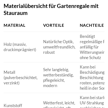
Materialübersicht für Gartenregale mit
Stauraum
MATERIAL
VORTEILE
NACHTEILE
Benötigt
Natürliche Optik,
regelmäßige Pfl
Holz (massiv,
umweltfreundlich,
anfällig für
druckimprägniert)
robust
Witterungseinfl
ohne Schutz
Kann bei
Sehr langlebig,
Metall
Beschädigung d
wetterbeständig,
(pulverbeschichtet,
Beschichtung
pflegeleicht,
verzinkt)
rosten, potenzie
modern
heiß in der Son
Kann bei starke
Wetterfest, leicht,
UV-Strahlung
Kunststoff