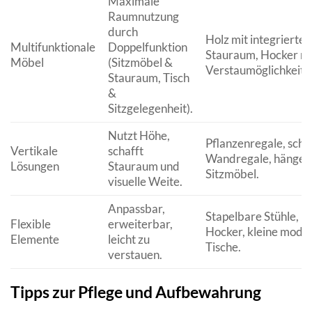
Maximale
Raumnutzung
durch
Holz mit integrierte
Multifunktionale
Doppelfunktion
Stauraum, Hocker mi
Möbel
(Sitzmöbel &
Verstaumöglichkeit.
Stauraum, Tisch
&
Sitzgelegenheit).
Nutzt Höhe,
Pflanzenregale, sch
Vertikale
schafft
Wandregale, hänge
Lösungen
Stauraum und
Sitzmöbel.
visuelle Weite.
Anpassbar,
Stapelbare Stühle,
Flexible
erweiterbar,
Hocker, kleine modu
Elemente
leicht zu
Tische.
verstauen.
Tipps zur Pflege und Aufbewahrung