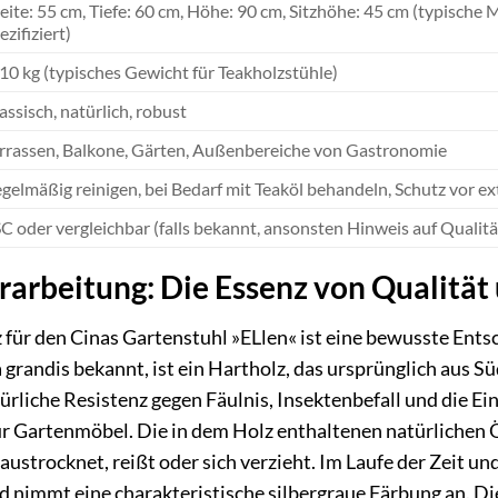
eite: 55 cm, Tiefe: 60 cm, Höhe: 90 cm, Sitzhöhe: 45 cm (typische
ezifiziert)
10 kg (typisches Gewicht für Teakholzstühle)
assisch, natürlich, robust
rrassen, Balkone, Gärten, Außenbereiche von Gastronomie
gelmäßig reinigen, bei Bedarf mit Teaköl behandeln, Schutz vor 
C oder vergleichbar (falls bekannt, ansonsten Hinweis auf Qualit
rarbeitung: Die Essenz von Qualität
für den Cinas Gartenstuhl »ELlen« ist eine bewusste Entsc
a grandis bekannt, ist ein Hartholz, das ursprünglich aus
türliche Resistenz gegen Fäulnis, Insektenbefall und die 
ür Gartenmöbel. Die in dem Holz enthaltenen natürlichen 
austrocknet, reißt oder sich verzieht. Im Laufe der Zeit un
d nimmt eine charakteristische silbergraue Färbung an. Die