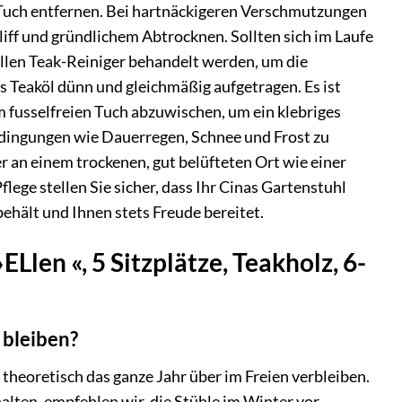
 Tuch entfernen. Bei hartnäckigeren Verschmutzungen
iff und gründlichem Abtrocknen. Sollten sich im Laufe
ellen Teak-Reiniger behandelt werden, um die
 Teaköl dünn und gleichmäßig aufgetragen. Es ist
m fusselfreien Tuch abzuwischen, um ein klebriges
edingungen wie Dauerregen, Schnee und Frost zu
 an einem trockenen, gut belüfteten Ort wie einer
ege stellen Sie sicher, dass Ihr Cinas Gartenstuhl
ehält und Ihnen stets Freude bereitet.
Llen «, 5 Sitzplätze, Teakholz, 6-
 bleiben?
theoretisch das ganze Jahr über im Freien verbleiben.
lten, empfehlen wir, die Stühle im Winter vor