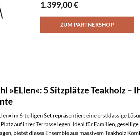
1.399,00
€
ZUM PARTNERSHOP
l »ELlen«: 5 Sitzplätze Teakholz – I
nte
en« im 6-teiligen Set repräsentiert eine erstklassige Lösun
latz auf ihrer Terrasse legen. Ideal für Familien, gesellig
gen, bietet dieses Ensemble aus massivem Teakholz Komfort