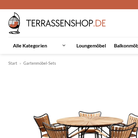
Zum
Inhalt
springen
Loungemöbel
Balkonmöb
Alle Kategorien
Start
»
Gartenmöbel-Sets