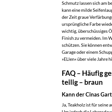
Schmutz lassen sich am b
kann eine milde Seifenlau
der Zeit graue Verfärbung
ursprüngliche Farbe wiede
wichtig, überschüssiges Ö
Finish zu vermeiden. Im W
schützen. Sie können entw
Garage oder einem Schuppen
»ELlen« über viele Jahre 
FAQ – Häufig ges
teilig – braun
Kann der Cinas Gart
Ja, Teakholz ist für sein
Um jedoch die Lebensdauer