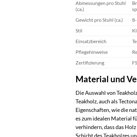
Abmessungen pro Stuhl
Br
(ca.)
sp
Gewicht pro Stuhl (ca.)
8-
Stil
Kl
Einsatzbereich
Te
Pflegehinweise
Re
Zertifizierung
FS
Material und Ve
Die Auswahl von Teakholz 
Teakholz, auch als Tecton
Eigenschaften, wie die na
es zum idealen Material f
verhindern, dass das Holz 
Schicht des Teakholzes un