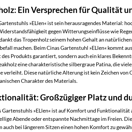
holz: Ein Versprechen für Qualität u
artenstuhls »ELlen« ist sein herausragendes Material: hoc
Widerstandsfähigkeit gegen Witterungseinflüsse wie Reg
rdankt das Tropenholz seinem hohen Gehalt an natürlichen
befall machen. Beim Cinas Gartenstuhl »ELlen« kommt aussc
t des Produkts garantiert, sondern auch ein klares Bekennt
Teakholz eine charakteristische silbergraue Patina, die vi
te verleiht. Diese natürliche Alterung ist kein Zeichen von
anischen Charakter des Materials.
tionalität: Großzügiger Platz und 
s Gartenstuhls »ELlen« ist auf Komfort und Funktionalität 
ellige Abende oder entspannte Nachmittage im Freien. Die
 auch bei längerem Sitzen einen hohen Komfort zu gewähr