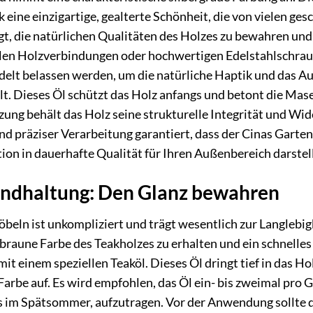
 eine einzigartige, gealterte Schönheit, die von vielen ge
egt, die natürlichen Qualitäten des Holzes zu bewahren un
ellen Holzverbindungen oder hochwertigen Edelstahlschrau
lt belassen werden, um die natürliche Haptik und das Aus
lt. Dieses Öl schützt das Holz anfangs und betont die Mas
ung behält das Holz seine strukturelle Integrität und Wi
 präziser Verarbeitung garantiert, dass der Cinas Gartenst
ion in dauerhafte Qualität für Ihren Außenbereich darstell
andhaltung: Den Glanz bewahren
beln ist unkompliziert und trägt wesentlich zur Langlebig
 braune Farbe des Teakholzes zu erhalten und ein schnelles
 einem speziellen Teaköl. Dieses Öl dringt tief in das Hol
 Farbe auf. Es wird empfohlen, das Öl ein- bis zweimal pro 
s im Spätsommer, aufzutragen. Vor der Anwendung sollte d