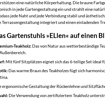
stützen eine natürliche Körperhaltung. Die braune Farbg
onisch in jede Gartengestaltung ein und strahlt eine natür
odass jede Naht und jede Verbindung stabil und ästhetisch a
e Terrassengestaltung integriert und einen einladenden Tre
as Gartenstuhls »ELlen« auf einen Bl
remium-Teakholz:
Das von Natur aus wetterbeständige Tea
 Außenbereich.
rf:
Mit fünf Sitzplätzen eignet sich das 6-teilige Set ideal
ptik:
Das warme Braun des Teakholzes fügt sich harmonisch
tina.
 ergonomische Gestaltung der Rückenlehne und Sitzfläche 
ahl:
Die Verwendung von zertifiziertem Teakholz unters