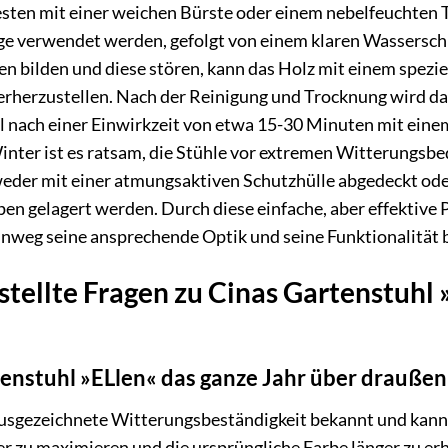
esten mit einer weichen Bürste oder einem nebelfeuchten
ge verwendet werden, gefolgt von einem klaren Wasserschl
en bilden und diese stören, kann das Holz mit einem spezi
rherzustellen. Nach der Reinigung und Trocknung wird das
l nach einer Einwirkzeit von etwa 15-30 Minuten mit eine
inter ist es ratsam, die Stühle vor extremen Witterungsb
eder mit einer atmungsaktiven Schutzhülle abgedeckt oder
 gelagert werden. Durch diese einfache, aber effektive Pfl
hinweg seine ansprechende Optik und seine Funktionalität b
tellte Fragen zu Cinas Gartenstuhl »E
enstuhl »ELlen« das ganze Jahr über draußen
e ausgezeichnete Witterungsbeständigkeit bekannt und kann 
 zu maximieren und die ursprüngliche Farbe länger zu erha