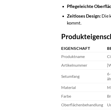
Pflegeleichte Oberflä
Zeitloses Design:
Die k
kommt.
Produkteigensch
EIGENSCHAFT
B
Produktname
Ci
Artikelnummer
[W
6-
Setumfang
äh
Material
Ma
Farbe
Br
Oberflächenbehandlung
Un