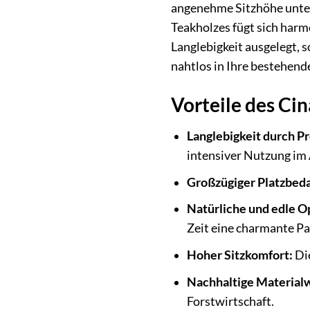
angenehme Sitzhöhe unter
Teakholzes fügt sich harm
Langlebigkeit ausgelegt, s
nahtlos in Ihre bestehend
Vorteile des Cin
Langlebigkeit durch P
intensiver Nutzung im
Großzügiger Platzbeda
Natürliche und edle O
Zeit eine charmante Pa
Hoher Sitzkomfort:
Die
Nachhaltige Materialw
Forstwirtschaft.