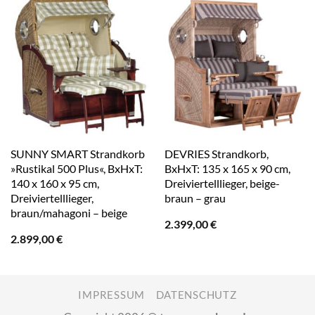
SUNNY SMART Strandkorb
DEVRIES Strandkorb,
»Rustikal 500 Plus«, BxHxT:
BxHxT: 135 x 165 x 90 cm,
140 x 160 x 95 cm,
Dreiviertelllieger, beige-
Dreiviertelllieger,
braun – grau
braun/mahagoni – beige
2.399,00
€
2.899,00
€
IMPRESSUM
DATENSCHUTZ