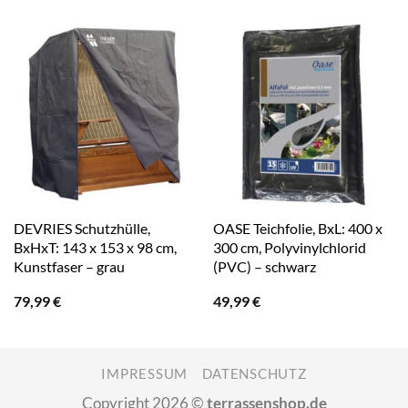
DEVRIES Schutzhülle,
OASE Teichfolie, BxL: 400 x
BxHxT: 143 x 153 x 98 cm,
300 cm, Polyvinylchlorid
Kunstfaser – grau
(PVC) – schwarz
79,99
€
49,99
€
IMPRESSUM
DATENSCHUTZ
Copyright 2026 ©
terrassenshop.de