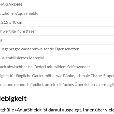
ENA GARDEN
utzhülle »AquaShield«
x 215 x 40 cm
hwertige Kunstfaser
u
 ausgeprägte wasserabweisende Eigenschaften
UV-stabilisiertes Material
fach abwischbar, bei Bedarf mit mildem Seifenwasser
ignet für längliche Gartenmöbel wie Bänke, schmale Tische, Stape
ust und dennoch flexibel, um ein einfaches Überziehen zu ermögl
lebigkeit
lle »AquaShield« ist darauf ausgelegt, Ihnen über viele 