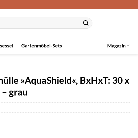
sessel
Gartenmöbel-Sets
Magazin
lle »AquaShield«, BxHxT: 30 x
 – grau