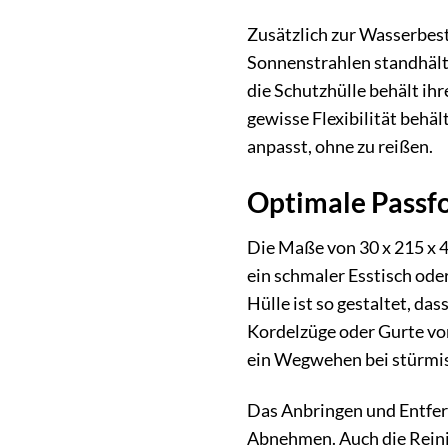
Zusätzlich zur Wasserbestä
Sonnenstrahlen standhält,
die Schutzhülle behält ihr
gewisse Flexibilität behäl
anpasst, ohne zu reißen.
Optimale Passf
Die Maße von 30 x 215 x 4
ein schmaler Esstisch ode
Hülle ist so gestaltet, da
Kordelzüge oder Gurte vorh
ein Wegwehen bei stürmi
Das Anbringen und Entfern
Abnehmen. Auch die Reinig