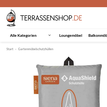
Zum
Inhalt
springen
Loungemöbel
Balkonmöb
Alle Kategorien
Start
»
Gartenmöbelschutzhüllen