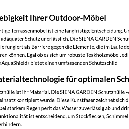
ebigkeit Ihrer Outdoor-Möbel
rtige Terrassenmöbel ist eine langfristige Entscheidung. 
ein adäquater Schutz unerlässlich. Die SIENA GARDEN Schu
Sie fungiert als Barriere gegen die Elemente, die im Laufe
ren können. Egal ob es sich um robuste Teakholzmöbel, e
 »AquaShield« bietet einen umfassenden Schutzschild.
erialtechnologie für optimalen Sc
zhülle ist ihr Material. Die SIENA GARDEN Schutzhülle »
neinsatz konzipiert wurde. Diese Kunstfaser zeichnet sich
 bei starkem Regen perlt das Wasser zuverlässig ab und dri
unktionalität ist entscheidend, um Stockflecken, Schimme
erhindern.