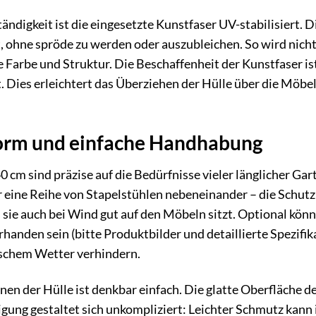
ndigkeit ist die eingesetzte Kunstfaser UV-stabilisiert. D
 ohne spröde zu werden oder auszubleichen. So wird nicht
e Farbe und Struktur. Die Beschaffenheit der Kunstfaser ist
t. Dies erleichtert das Überziehen der Hülle über die Möbel 
orm und einfache Handhabung
0 cm sind präzise auf die Bedürfnisse vieler länglicher Ga
r eine Reihe von Stapelstühlen nebeneinander – die Schutz
ss sie auch bei Wind gut auf den Möbeln sitzt. Optional kö
anden sein (bitte Produktbilder und detaillierte Spezifika
schem Wetter verhindern.
en der Hülle ist denkbar einfach. Die glatte Oberfläche d
ung gestaltet sich unkompliziert: Leichter Schmutz kann 