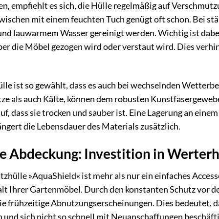
, empfiehlt es sich, die Hülle regelmäßig auf Verschmutz
bwischen mit einem feuchten Tuch genügt oft schon. Bei s
nd lauwarmem Wasser gereinigt werden. Wichtig ist dabei,
über die Möbel gezogen wird oder verstaut wird. Dies verh
lle ist so gewählt, dass es auch bei wechselnden Wetterb
ze als auch Kälte, können dem robusten Kunstfasergewebe
f, dass sie trocken und sauber ist. Eine Lagerung an einem
ngert die Lebensdauer des Materials zusätzlich.
ne Abdeckung: Investition in Werterh
lle »AquaShield« ist mehr als nur ein einfaches Accessoir
Ihrer Gartenmöbel. Durch den konstanten Schutz vor den
 frühzeitige Abnutzungserscheinungen. Dies bedeutet, das
und sich nicht so schnell mit Neuanschaffungen beschäfti