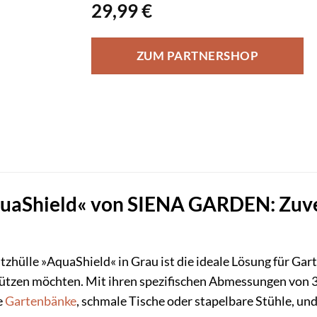
29,99
€
ZUM PARTNERSHOP
uaShield« von SIENA GARDEN: Zuverl
zhülle »AquaShield« in Grau ist die ideale Lösung für Gart
tzen möchten. Mit ihren spezifischen Abmessungen von 30
e
Gartenbänke
, schmale Tische oder stapelbare Stühle, un