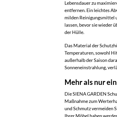
Lebensdauer zu maximieren
entfernen. Ein leichtes A
milden Reinigungsmittel u
lassen, bevor sie wieder 
der Hülle.
Das Material der Schutzhü
Temperaturen, sowohl Hit
außerhalb der Saison darau
Sonneneinstrahlung, verlä
Mehr als nur ei
Die SIENA GARDEN Schutzhü
Maßnahme zum Werterhalt 
und Schmutz vermeiden Sie
Ihrer Möbel haben werden 