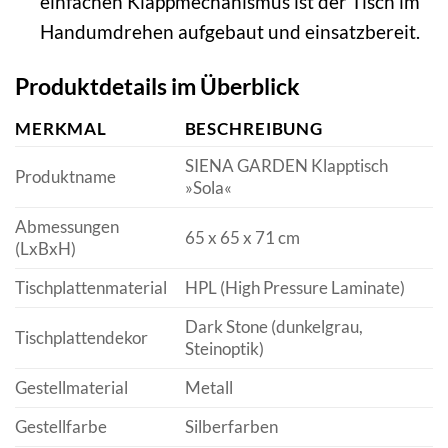
einfachen Klappmechanismus ist der Tisch im
Handumdrehen aufgebaut und einsatzbereit.
Produktdetails im Überblick
MERKMAL
BESCHREIBUNG
SIENA GARDEN Klapptisch
Produktname
»Sola«
Abmessungen
65 x 65 x 71 cm
(LxBxH)
Tischplattenmaterial
HPL (High Pressure Laminate)
Dark Stone (dunkelgrau,
Tischplattendekor
Steinoptik)
Gestellmaterial
Metall
Gestellfarbe
Silberfarben