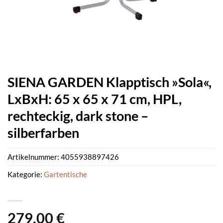
SIENA GARDEN Klapptisch »Sola«,
LxBxH: 65 x 65 x 71 cm, HPL,
rechteckig, dark stone –
silberfarben
Artikelnummer:
4055938897426
Kategorie:
Gartentische
279,00
€