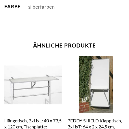
FARBE
silberfarben
ÄHNLICHE PRODUKTE
Hängetisch, BxHxL: 40 x 73,5
PEDDY SHIELD Klapptisch,
x 120 cm, Tischplatte:
BxHxT: 64 x 2 x 24,5 cm,