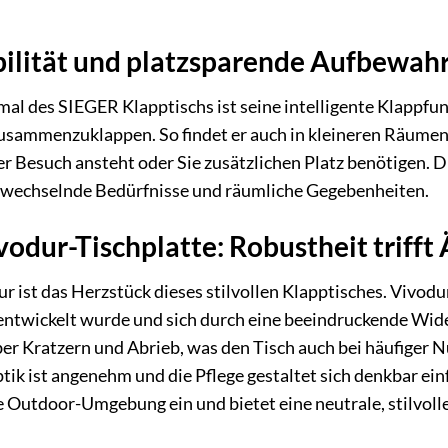
bilität und platzsparende Aufbewah
l des SIEGER Klapptischs ist seine intelligente Klappfunk
sammenzuklappen. So findet er auch in kleineren Räumen o
er Besuch ansteht oder Sie zusätzlichen Platz benötigen.
 wechselnde Bedürfnisse und räumliche Gegebenheiten.
odur-Tischplatte: Robustheit trifft 
r ist das Herzstück dieses stilvollen Klapptisches. Vivodur 
ntwickelt wurde und sich durch eine beeindruckende Wide
er Kratzern und Abrieb, was den Tisch auch bei häufiger
tik ist angenehm und die Pflege gestaltet sich denkbar ein
 Outdoor-Umgebung ein und bietet eine neutrale, stilvolle