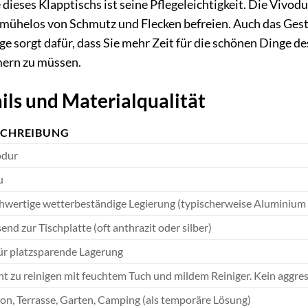
 dieses Klapptischs ist seine Pflegeleichtigkeit. Die Vivod
ühelos von Schmutz und Flecken befreien. Auch das Gestell
ge sorgt dafür, dass Sie mehr Zeit für die schönen Dinge d
ern zu müssen.
ils und Materialqualität
SCHREIBUNG
odur
u
wertige wetterbeständige Legierung (typischerweise Aluminium o
end zur Tischplatte (oft anthrazit oder silber)
für platzsparende Lagerung
ht zu reinigen mit feuchtem Tuch und mildem Reiniger. Kein aggre
on, Terrasse, Garten, Camping (als temporäre Lösung)