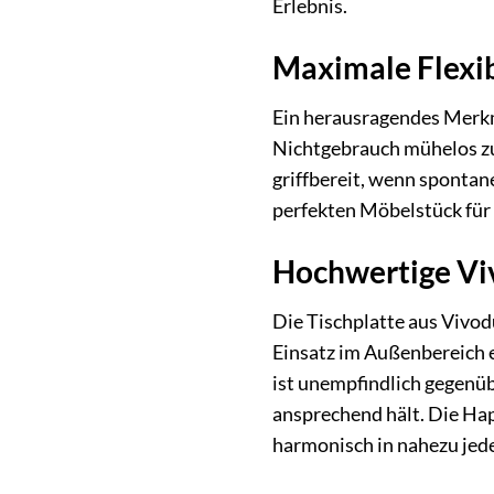
Erlebnis.
Maximale Flexi
Ein herausragendes Merkma
Nichtgebrauch mühelos zu
griffbereit, wenn spontan
perfekten Möbelstück für
Hochwertige Viv
Die Tischplatte aus Vivodu
Einsatz im Außenbereich e
ist unempfindlich gegenüb
ansprechend hält. Die Hap
harmonisch in nahezu jede