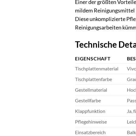
Einer der größten Vorteile
mildem Reinigungsmittel m
Diese unkomplizierte Pfle
Reinigungsarbeiten kümm
Technische Deta
EIGENSCHAFT
BE
Tischplattenmaterial
Viv
Tischplattenfarbe
Gra
Gestellmaterial
Hoch
Gestellfarbe
Pass
Klappfunktion
Ja, 
Pflegehinweise
Leic
Einsatzbereich
Balk