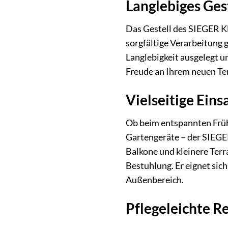
Langlebiges Gest
Das Gestell des SIEGER Kl
sorgfältige Verarbeitung g
Langlebigkeit ausgelegt u
Freude an Ihrem neuen T
Vielseitige Eins
Ob beim entspannten Frühs
Gartengeräte – der SIEGER
Balkone und kleinere Terra
Bestuhlung. Er eignet sich
Außenbereich.
Pflegeleichte R