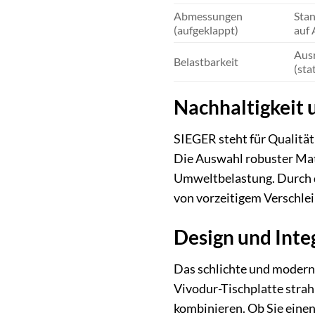
Abmessungen
Stan
(aufgeklappt)
auf 
Ausr
Belastbarkeit
(sta
Nachhaltigkeit 
SIEGER steht für Qualität 
Die Auswahl robuster Mate
Umweltbelastung. Durch d
von vorzeitigem Verschleiß
Design und Inte
Das schlichte und moderne
Vivodur-Tischplatte strah
kombinieren. Ob Sie einen