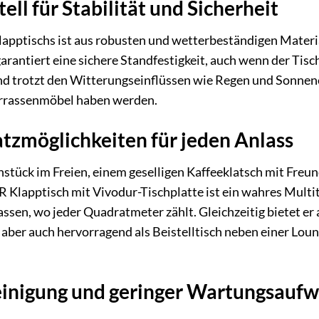
ell für Stabilität und Sicherheit
apptischs ist aus robusten und wetterbeständigen Materiali
arantiert eine sichere Standfestigkeit, auch wenn der Tisch
nd trotzt den Witterungseinflüssen wie Regen und Sonnene
errassenmöbel haben werden.
atzmöglichkeiten für jeden Anlass
tück im Freien, einem geselligen Kaffeeklatsch mit Freund
 Klapptisch mit Vivodur-Tischplatte ist ein wahres Multi
ssen, wo jeder Quadratmeter zählt. Gleichzeitig bietet er a
 aber auch hervorragend als Beistelltisch neben einer Loun
einigung und geringer Wartungsauf