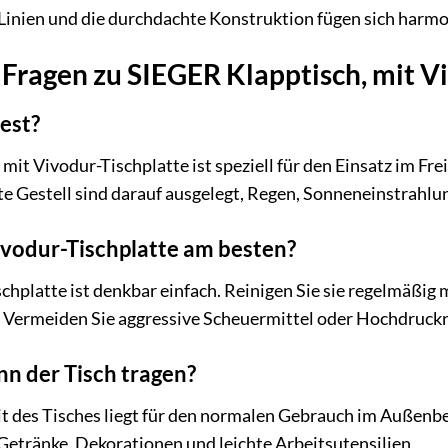
en Linien und die durchdachte Konstruktion fügen sich harm
e Fragen zu SIEGER Klapptisch, mit V
fest?
mit Vivodur-Tischplatte ist speziell für den Einsatz im Fr
te Gestell sind darauf ausgelegt, Regen, Sonneneinstrah
Vivodur-Tischplatte am besten?
schplatte ist denkbar einfach. Reinigen Sie sie regelmäßig
 Vermeiden Sie aggressive Scheuermittel oder Hochdruckre
nn der Tisch tragen?
it des Tisches liegt für den normalen Gebrauch im Außenber
 Getränke, Dekorationen und leichte Arbeitsutensilien.