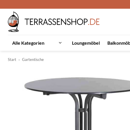
Zum
Inhalt
springen
Loungemöbel
Balkonmöb
Alle Kategorien
Start
»
Gartentische