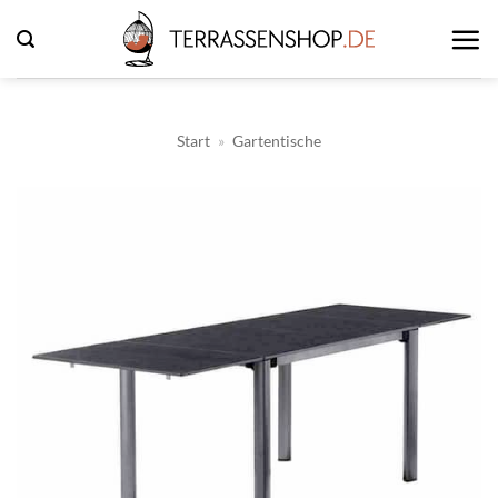
Zum
Inhalt
springen
Start
»
Gartentische