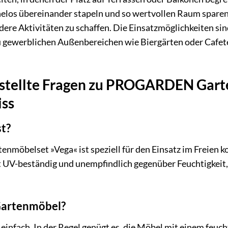
elos übereinander stapeln und so wertvollen Raum sparen,
ere Aktivitäten zu schaffen. Die Einsatzmöglichkeiten sind
u gewerblichen Außenbereichen wie Biergärten oder Cafet
estellte Fragen zu PROGARDEN Garte
iss
st?
öbelset »Vega« ist speziell für den Einsatz im Freien ko
t UV-beständig und unempfindlich gegenüber Feuchtigke
 Gartenmöbel?
 einfach. In der Regel genügt es, die Möbel mit einem fe