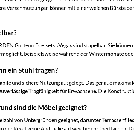
re Verschmutzungen können mit einer weichen Bürste behan
elbar?
DEN Gartenmöbelsets »Vega« sind stapelbar. Sie können bi
rmöglicht, beispielsweise während der Wintermonate oder
nn ein Stuhl tragen?
stabile und sichere Nutzung ausgelegt. Das genaue maximal
 zuverlässige Tragfähigkeit für Erwachsene. Die Konstrukti
und sind die Möbel geeignet?
ielzahl von Untergründen geeignet, darunter Terrassenfli
 in der Regel keine Abdrücke auf weicheren Oberflächen. Die