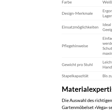
Farbe
Weiß 
Ergon
Design-Merkmale
Lager
Ideal
Einsatzmöglichkeiten
Geeig
Einfa
werde
Pflegehinweise
Schut
maxi
Leich
Gewicht pro Stuhl
Hand
Stapelkapazität
Bis z
Materialexperti
Die Auswahl des richtige
Gartenmöbelset »Vega« set