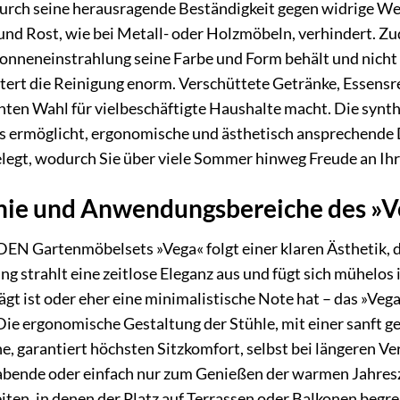
durch seine herausragende Beständigkeit gegen widrige W
und Rost, wie bei Metall- oder Holzmöbeln, verhindert. Zud
Sonneneinstrahlung seine Farbe und Form behält und nicht 
chtert die Reinigung enorm. Verschüttete Getränke, Essens
ichten Wahl für vielbeschäftigte Haushalte macht. Die synt
s ermöglicht, ergonomische und ästhetisch ansprechende D
gelegt, wodurch Sie über viele Sommer hinweg Freude an I
hie und Anwendungsbereiche des »V
 Gartenmöbelsets »Vega« folgt einer klaren Ästhetik, di
ng strahlt eine zeitlose Eleganz aus und fügt sich mühelo
t ist oder eher eine minimalistische Note hat – das »Vega« 
Die ergonomische Gestaltung der Stühle, mit einer sanft
e, garantiert höchsten Sitzkomfort, selbst bei längeren Ver
ende oder einfach nur zum Genießen der warmen Jahreszeit
iten, in denen der Platz auf Terrassen oder Balkonen begren