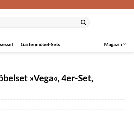
sessel
Gartenmöbel-Sets
Magazin
lset »Vega«, 4er-Set,