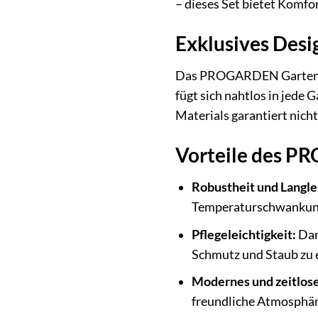
– dieses Set bietet Komfort
Exklusives Desi
Das PROGARDEN Gartenmöbe
fügt sich nahtlos in jede
Materials garantiert nich
Vorteile des P
Robustheit und Langle
Temperaturschwankunge
Pflegeleichtigkeit:
Dank
Schmutz und Staub zu 
Modernes und zeitlose
freundliche Atmosphär