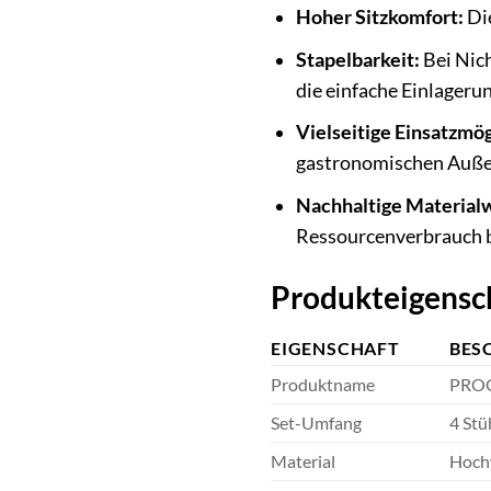
Hoher Sitzkomfort:
Die
Stapelbarkeit:
Bei Nich
die einfache Einlagerun
Vielseitige Einsatzmög
gastronomischen Auße
Nachhaltige Materialw
Ressourcenverbrauch b
Produkteigensch
EIGENSCHAFT
BES
Produktname
PROG
Set-Umfang
4 Stü
Material
Hochw