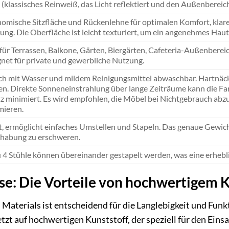
(klassisches Reinweiß, das Licht reflektiert und den Außenbereich 
omische Sitzfläche und Rückenlehne für optimalen Komfort, klare
ung. Die Oberfläche ist leicht texturiert, um ein angenehmes Haut
 für Terrassen, Balkone, Gärten, Biergärten, Cafeteria-Außenbere
net für private und gewerbliche Nutzung.
ch mit Wasser und mildem Reinigungsmittel abwaschbar. Hartnäck
n. Direkte Sonneneinstrahlung über lange Zeiträume kann die Farbe
z minimiert. Es wird empfohlen, die Möbel bei Nichtgebrauch abz
mieren.
t, ermöglicht einfaches Umstellen und Stapeln. Das genaue Gewicht 
habung zu erschweren.
u 4 Stühle können übereinander gestapelt werden, was eine erhebli
se: Die Vorteile von hochwertigem K
n Materials ist entscheidend für die Langlebigkeit und 
zt auf hochwertigen Kunststoff, der speziell für den Eins