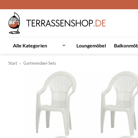
Zum
Inhalt
springen
Loungemöbel
Balkonmöb
Alle Kategorien
Start
»
Gartenmöbel-Sets