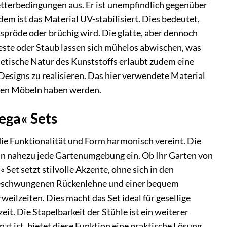
etterbedingungen aus. Er ist unempfindlich gegenüber
em ist das Material UV-stabilisiert. Dies bedeutet,
spröde oder brüchig wird. Die glatte, aber dennoch
reste oder Staub lassen sich mühelos abwischen, was
hetische Natur des Kunststoffs erlaubt zudem eine
esigns zu realisieren. Das hier verwendete Material
hren Möbeln haben werden.
ega« Sets
e Funktionalität und Form harmonisch vereint. Die
s in nahezu jede Gartenumgebung ein. Ob Ihr Garten von
Set setzt stilvolle Akzente, ohne sich in den
 geschwungenen Rückenlehne und einer bequem
weilzeiten. Dies macht das Set ideal für gesellige
. Die Stapelbarkeit der Stühle ist ein weiterer
zt ist, bietet diese Funktion eine praktische Lösung.