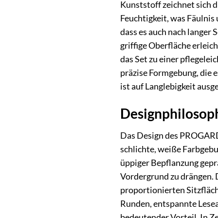
Kunststoff zeichnet sich 
Feuchtigkeit, was Fäulnis 
dass es auch nach langer 
griffige Oberfläche erlei
das Set zu einer pflegele
präzise Formgebung, die e
ist auf Langlebigkeit aus
Designphilosop
Das Design des PROGARDEN
schlichte, weiße Farbgebu
üppiger Bepflanzung gepräg
Vordergrund zu drängen. 
proportionierten Sitzfläch
Runden, entspannte Leseab
bedeutender Vorteil. In Ze