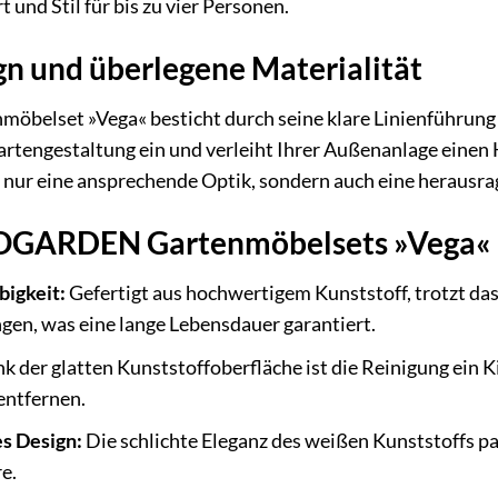
 und Stil für bis zu vier Personen.
gn und überlegene Materialität
lset »Vega« besticht durch seine klare Linienführung u
 Gartengestaltung ein und verleiht Ihrer Außenanlage einen
t nur eine ansprechende Optik, sondern auch eine heraus
ROGARDEN Gartenmöbelsets »Vega«
bigkeit:
Gefertigt aus hochwertigem Kunststoff, trotzt das
n, was eine lange Lebensdauer garantiert.
 der glatten Kunststoffoberfläche ist die Reinigung ein K
entfernen.
s Design:
Die schlichte Eleganz des weißen Kunststoffs pa
e.