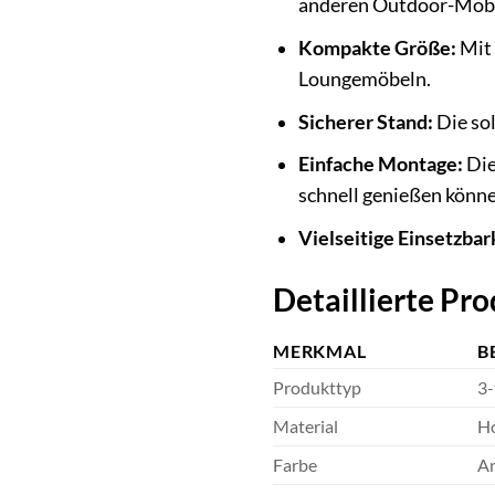
anderen Outdoor-Möbe
Kompakte Größe:
Mit 
Loungemöbeln.
Sicherer Stand:
Die sol
Einfache Montage:
Die
schnell genießen könne
Vielseitige Einsetzbar
Detaillierte P
MERKMAL
B
Produkttyp
3-
Material
Ho
Farbe
An