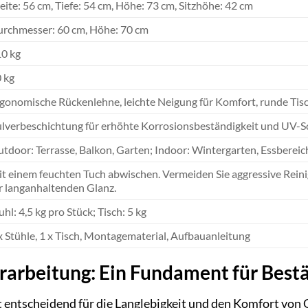
eite: 56 cm, Tiefe: 54 cm, Höhe: 73 cm, Sitzhöhe: 42 cm
rchmesser: 60 cm, Höhe: 70 cm
0 kg
 kg
gonomische Rückenlehne, leichte Neigung für Komfort, runde Tis
lverbeschichtung für erhöhte Korrosionsbeständigkeit und UV-S
tdoor: Terrasse, Balkon, Garten; Indoor: Wintergarten, Essbereic
t einem feuchten Tuch abwischen. Vermeiden Sie aggressive Reinig
r langanhaltenden Glanz.
uhl: 4,5 kg pro Stück; Tisch: 5 kg
x Stühle, 1 x Tisch, Montagematerial, Aufbauanleitung
rarbeitung: Ein Fundament für Best
t entscheidend für die Langlebigkeit und den Komfort vo