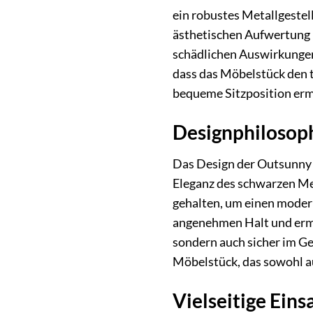
ein robustes Metallgestel
ästhetischen Aufwertung i
schädlichen Auswirkungen 
dass das Möbelstück den t
bequeme Sitzposition ermö
Designphilosoph
Das Design der Outsunny S
Eleganz des schwarzen Met
gehalten, um einen moder
angenehmen Halt und ermög
sondern auch sicher im Ge
Möbelstück, das sowohl au
Vielseitige Eins