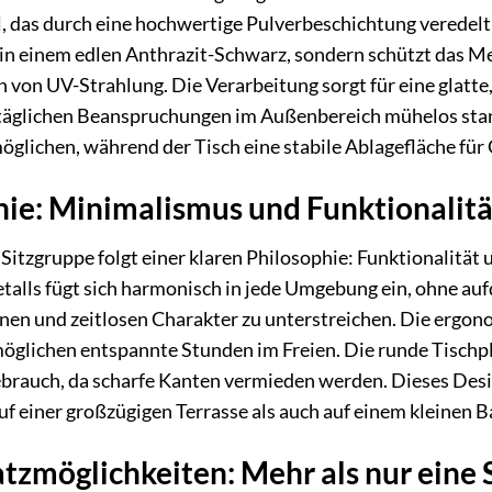
l, das durch eine hochwertige Pulverbeschichtung veredelt
n einem edlen Anthrazit-Schwarz, sondern schützt das Met
von UV-Strahlung. Die Verarbeitung sorgt für eine glatte
äglichen Beanspruchungen im Außenbereich mühelos standhä
glichen, während der Tisch eine stabile Ablagefläche für G
ie: Minimalismus und Funktionalitä
itzgruppe folgt einer klaren Philosophie: Funktionalität u
alls fügt sich harmonisch in jede Umgebung ein, ohne auf
nen und zeitlosen Charakter zu unterstreichen. Die ergo
lichen entspannte Stunden im Freien. Die runde Tischplatt
brauch, da scharfe Kanten vermieden werden. Dieses Desig
f einer großzügigen Terrasse als auch auf einem kleinen B
atzmöglichkeiten: Mehr als nur eine