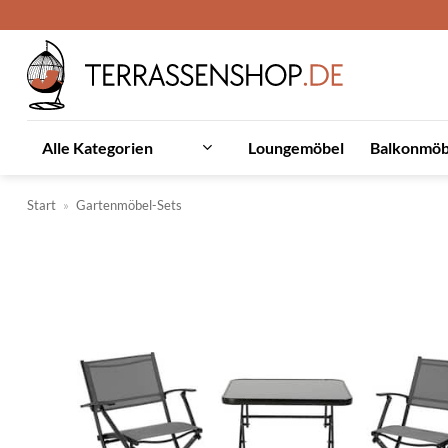
Zum
Inhalt
springen
Loungemöbel
Balkonmöb
Alle Kategorien
Start
»
Gartenmöbel-Sets