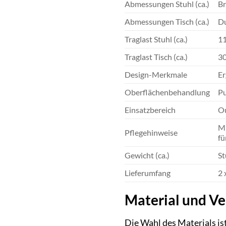
Abmessungen Stuhl (ca.)
Br
Abmessungen Tisch (ca.)
Du
Traglast Stuhl (ca.)
11
Traglast Tisch (ca.)
30
Design-Merkmale
Er
Oberflächenbehandlung
Pu
Einsatzbereich
Ou
Mi
Pflegehinweise
fü
Gewicht (ca.)
St
Lieferumfang
2 
Material und Ve
Die Wahl des Materials is