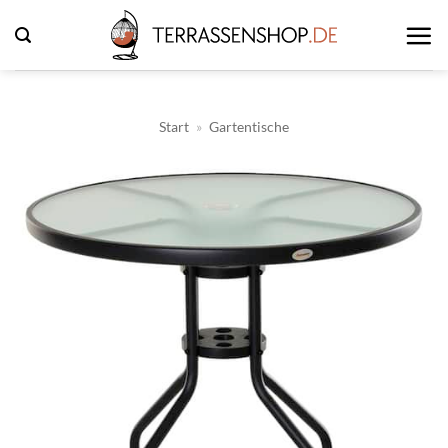
Zum
Inhalt
springen
Start
»
Gartentische