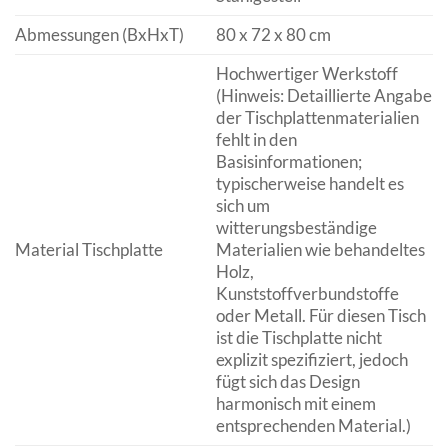
Abmessungen (BxHxT)
80 x 72 x 80 cm
Hochwertiger Werkstoff
(Hinweis: Detaillierte Angabe
der Tischplattenmaterialien
fehlt in den
Basisinformationen;
typischerweise handelt es
sich um
witterungsbeständige
Material Tischplatte
Materialien wie behandeltes
Holz,
Kunststoffverbundstoffe
oder Metall. Für diesen Tisch
ist die Tischplatte nicht
explizit spezifiziert, jedoch
fügt sich das Design
harmonisch mit einem
entsprechenden Material.)