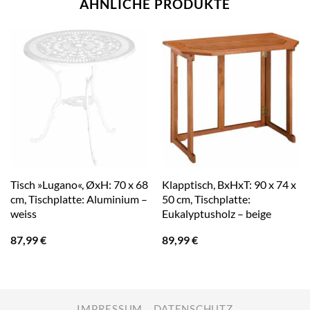
ÄHNLICHE PRODUKTE
Tisch »Lugano«, ØxH: 70 x 68
Klapptisch, BxHxT: 90 x 74 x
cm, Tischplatte: Aluminium –
50 cm, Tischplatte:
weiss
Eukalyptusholz – beige
87,99
€
89,99
€
IMPRESSUM
DATENSCHUTZ