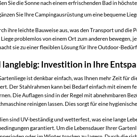
en Sie die Sonne nach einem erfrischenden Bad in höchst
änzen Sie Ihre Campingausrüstung um eine bequeme Liege
urch ihre leichte Bauweise aus, was den Transport und die 
ie Liege problemlos von einem Ort zum anderen bewegen, j
cht sie zu einer flexiblen Lösung für Ihre Outdoor-Bedürf
 langlebig: Investition in Ihre Ents
artenliege ist denkbar einfach, was Ihnen mehr Zeit für 
ert. Der Stahlrahmen kann bei Bedarf einfach mit einem 
rnen. Die Auflagen sind in der Regel mit abnehmbaren Bezüg
maschine reinigen lassen. Dies sorgt für eine hygienische
ien sind UV-beständig und wetterfest, was eine lange Le
ingungen garantiert. Um die Lebensdauer Ihrer Gartenlieg
perioden oder im Winter trocken zu lagern. Durch die richt