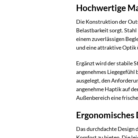
Hochwertige Mat
Die Konstruktion der Outs
Belastbarkeit sorgt. Stah
einem zuverlässigen Begle
und eine attraktive Optik 
Ergänzt wird der stabile S
angenehmes Liegegefühl bi
ausgelegt, den Anforderun
angenehme Haptik auf der 
Außenbereich eine frische
Ergonomisches 
Das durchdachte Design d
Komfort zu bieten. Die le