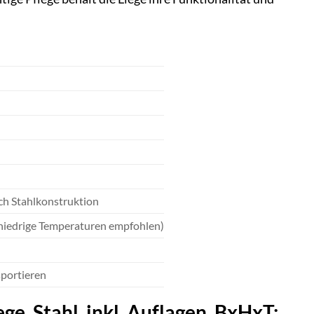
ch Stahlkonstruktion
niedrige Temperaturen empfohlen)
sportieren
e, Stahl, inkl. Auflagen, BxHxT: