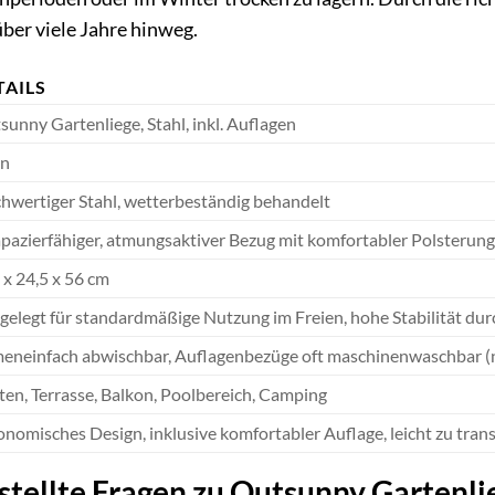
ber viele Jahre hinweg.
TAILS
sunny Gartenliege, Stahl, inkl. Auflagen
n
hwertiger Stahl, wetterbeständig behandelt
apazierfähiger, atmungsaktiver Bezug mit komfortabler Polsterung
 x 24,5 x 56 cm
gelegt für standardmäßige Nutzung im Freien, hohe Stabilität dur
eneinfach abwischbar, Auflagenbezüge oft maschinenwaschbar (
ten, Terrasse, Balkon, Poolbereich, Camping
onomisches Design, inklusive komfortabler Auflage, leicht zu tran
tellte Fragen zu Outsunny Gartenlieg