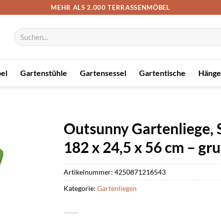
MEHR ALS 2.000 TERRASSENMÖBEL
Suchen
nach:
el
Gartenstühle
Gartensessel
Gartentische
Hänge
Outsunny Gartenliege, S
182 x 24,5 x 56 cm – gr
Artikelnummer:
4250871216543
Kategorie:
Gartenliegen