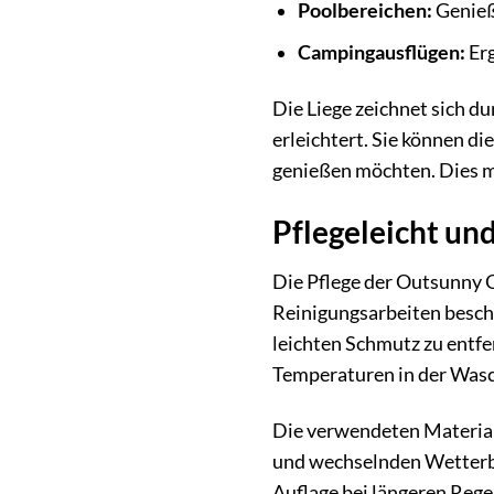
Poolbereichen:
Genieß
Campingausflügen:
Erg
Die Liege zeichnet sich d
erleichtert. Sie können d
genießen möchten. Dies ma
Pflegeleicht und
Die Pflege der Outsunny G
Reinigungsarbeiten besch
leichten Schmutz zu entfe
Temperaturen in der Wasch
Die verwendeten Material
und wechselnden Wetterbed
Auflage bei längeren Regen