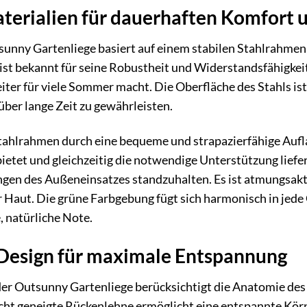
erialien für dauerhaften Komfort u
unny Gartenliege basiert auf einem stabilen Stahlrahmen,
l ist bekannt für seine Robustheit und Widerstandsfähigke
iter für viele Sommer macht. Die Oberfläche des Stahls i
über lange Zeit zu gewährleisten.
tahlrahmen durch eine bequeme und strapazierfähige Auflage
etet und gleichzeitig die notwendige Unterstützung liefe
gen des Außeneinsatzes standzuhalten. Es ist atmungsakti
Haut. Die grüne Farbgebung fügt sich harmonisch in jede 
, natürliche Note.
Design für maximale Entspannung
er Outsunny Gartenliege berücksichtigt die Anatomie de
icht geneigte Rückenlehne ermöglicht eine entspannte Körp