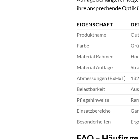
ihre ansprechende Optik ü
EIGENSCHAFT
DE
Produktname
Out
Farbe
Grü
Material Rahmen
Hoc
Material Auflage
Str
Abmessungen (BxHxT)
182
Belastbarkeit
Aus
Pflegehinweise
Ram
Einsatzbereiche
Gar
Besonderheiten
Erg
FAQ – Häufig ges