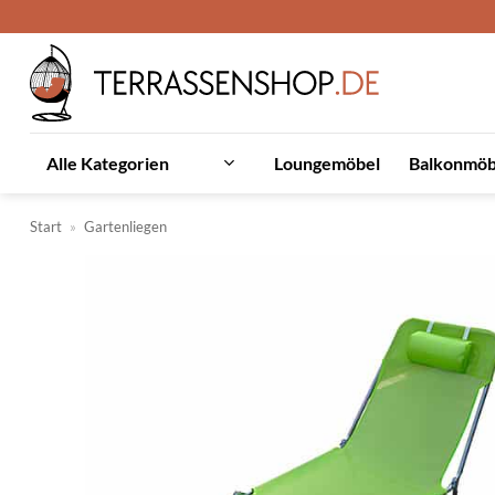
Zum
Inhalt
springen
Loungemöbel
Balkonmöb
Alle Kategorien
Start
»
Gartenliegen