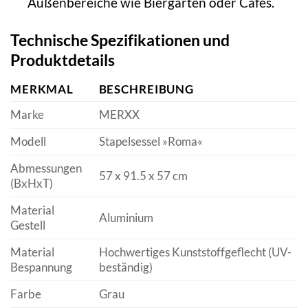
Außenbereiche wie Biergärten oder Cafés.
Technische Spezifikationen und
Produktdetails
MERKMAL
BESCHREIBUNG
Marke
MERXX
Modell
Stapelsessel »Roma«
Abmessungen
57 x 91.5 x 57 cm
(BxHxT)
Material
Aluminium
Gestell
Material
Hochwertiges Kunststoffgeflecht (UV-
Bespannung
beständig)
Farbe
Grau