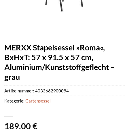
MERXX Stapelsessel »Roma«,
BxHxT: 57 x 91.5 x 57 cm,
Aluminium/Kunststoffgeflecht –
grau
Artikelnummer:
4033662900094
Kategorie:
Gartensessel
189,00
€