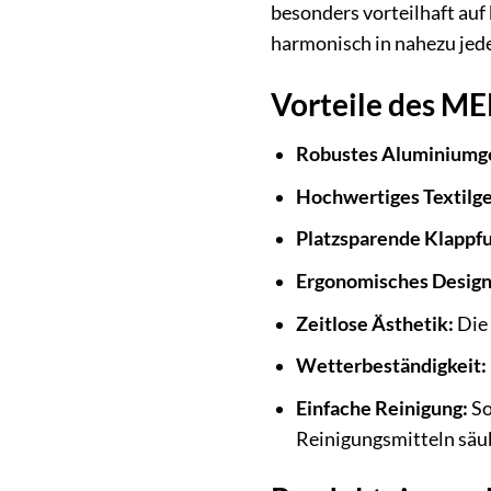
besonders vorteilhaft auf
harmonisch in nahezu jed
Vorteile des ME
Robustes Aluminiumge
Hochwertiges Textilg
Platzsparende Klappfu
Ergonomisches Design
Zeitlose Ästhetik:
Die 
Wetterbeständigkeit:
Einfache Reinigung:
So
Reinigungsmitteln säu