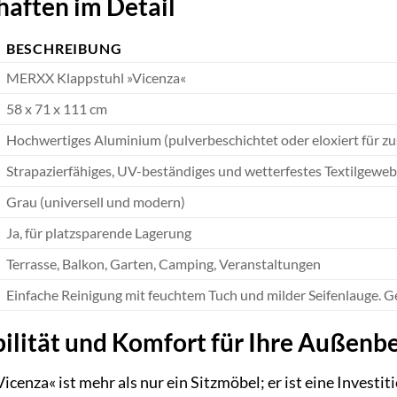
aften im Detail
BESCHREIBUNG
MERXX Klappstuhl »Vicenza«
58 x 71 x 111 cm
Hochwertiges Aluminium (pulverbeschichtet oder eloxiert für zu
Strapazierfähiges, UV-beständiges und wetterfestes Textilgeweb
Grau (universell und modern)
Ja, für platzsparende Lagerung
Terrasse, Balkon, Garten, Camping, Veranstaltungen
Einfache Reinigung mit feuchtem Tuch und milder Seifenlauge. G
ilität und Komfort für Ihre Außenb
enza« ist mehr als nur ein Sitzmöbel; er ist eine Investit