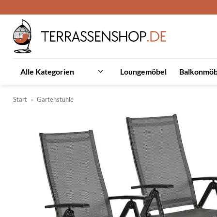
Zum
Inhalt
springen
Loungemöbel
Balkonmöb
Alle Kategorien
Start
»
Gartenstühle