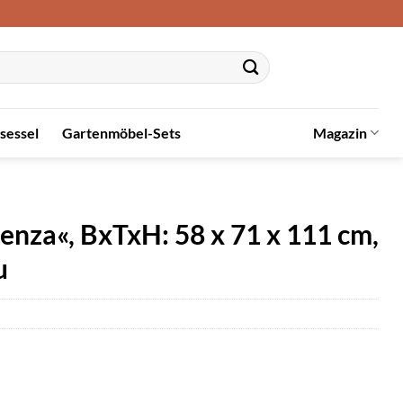
sessel
Gartenmöbel-Sets
Magazin
nza«, BxTxH: 58 x 71 x 111 cm,
u