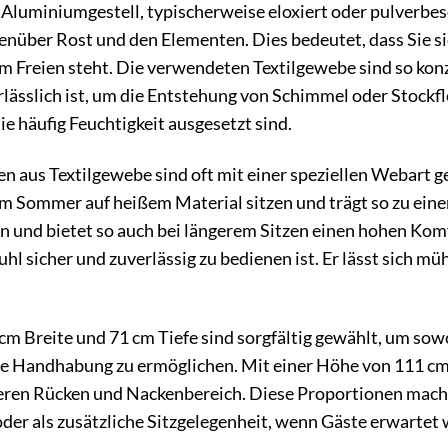
Aluminiumgestell, typischerweise eloxiert oder pulverbes
nüber Rost und den Elementen. Dies bedeutet, dass Sie sic
 Freien steht. Die verwendeten Textilgewebe sind so konzi
rlässlich ist, um die Entstehung von Schimmel oder Stockfl
e häufig Feuchtigkeit ausgesetzt sind.
n aus Textilgewebe sind oft mit einer speziellen Webart gef
 im Sommer auf heißem Material sitzen und trägt so zu ein
an und bietet so auch bei längerem Sitzen einen hohen Ko
uhl sicher und zuverlässig zu bedienen ist. Er lässt sich 
m Breite und 71 cm Tiefe sind sorgfältig gewählt, um sow
ute Handhabung zu ermöglichen. Mit einer Höhe von 111 cm
eren Rücken und Nackenbereich. Diese Proportionen machen
oder als zusätzliche Sitzgelegenheit, wenn Gäste erwartet