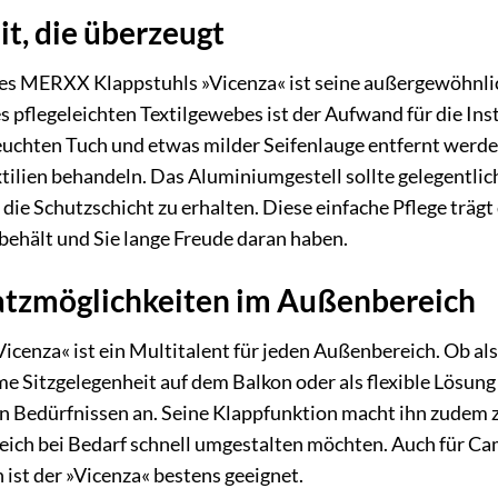
it, die überzeugt
des MERXX Klappstuhls »Vicenza« ist seine außergewöhnlic
s pflegeleichten Textilgewebes ist der Aufwand für die I
euchten Tuch und etwas milder Seifenlauge entfernt werden.
tilien behandeln. Das Aluminiumgestell sollte gelegentli
ie Schutzschicht zu erhalten. Diese einfache Pflege trägt 
ehält und Sie lange Freude daran haben.
satzmöglichkeiten im Außenbereich
enza« ist ein Multitalent für jeden Außenbereich. Ob als
me Sitzgelegenheit auf dem Balkon oder als flexible Lösung
n Bedürfnissen an. Seine Klappfunktion macht ihn zudem zu 
ich bei Bedarf schnell umgestalten möchten. Auch für Cam
 ist der »Vicenza« bestens geeignet.