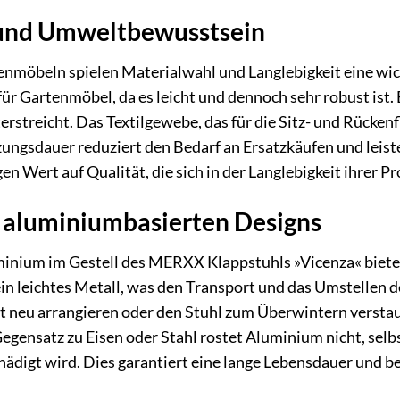
 und Umweltbewusstsein
nmöbeln spielen Materialwahl und Langlebigkeit eine wicht
ür Gartenmöbel, da es leicht und dennoch sehr robust ist. 
rstreicht. Das Textilgewebe, das für die Sitz- und Rückenf
zungsdauer reduziert den Bedarf an Ersatzkäufen und leis
n Wert auf Qualität, die sich in der Langlebigkeit ihrer P
s aluminiumbasierten Designs
nium im Gestell des MERXX Klappstuhls »Vicenza« bietet
ein leichtes Metall, was den Transport und das Umstellen d
ft neu arrangieren oder den Stuhl zum Überwintern versta
egensatz zu Eisen oder Stahl rostet Aluminium nicht, selb
ädigt wird. Dies garantiert eine lange Lebensdauer und bew