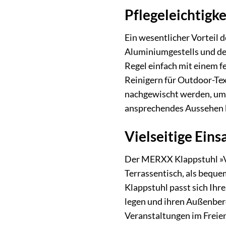
Pflegeleichtigke
Ein wesentlicher Vorteil 
Aluminiumgestells und de
Regel einfach mit einem f
Reinigern für Outdoor-Tex
nachgewischt werden, um d
ansprechendes Aussehen b
Vielseitige Ein
Der MERXX Klappstuhl »Vic
Terrassentisch, als beque
Klappstuhl passt sich Ihre
legen und ihren Außenbere
Veranstaltungen im Freien