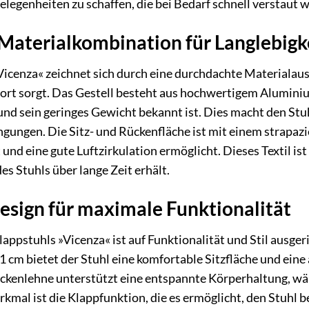
gelegenheiten zu schaffen, die bei Bedarf schnell verstaut
Materialkombination für Langlebigk
enza« zeichnet sich durch eine durchdachte Materialauswa
ort sorgt. Das Gestell besteht aus hochwertigem Aluminium
nd sein geringes Gewicht bekannt ist. Dies macht den Stuh
ungen. Die Sitz- und Rückenfläche ist mit einem strapaz
und eine gute Luftzirkulation ermöglicht. Dieses Textil is
des Stuhls über lange Zeit erhält.
sign für maximale Funktionalität
pstuhls »Vicenza« ist auf Funktionalität und Stil ausgeric
 cm bietet der Stuhl eine komfortable Sitzfläche und ein
kenlehne unterstützt eine entspannte Körperhaltung, wäh
kmal ist die Klappfunktion, die es ermöglicht, den Stuhl 