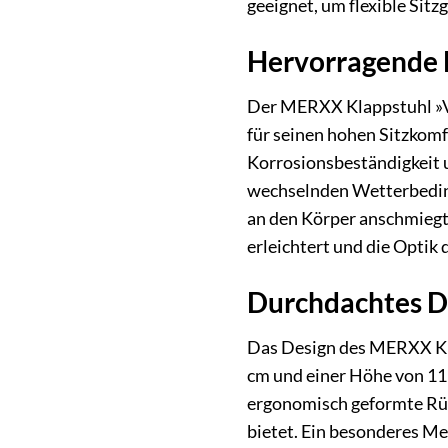
geeignet, um flexible Sitz
Hervorragende 
Der MERXX Klappstuhl »Vic
für seinen hohen Sitzkomf
Korrosionsbeständigkeit u
wechselnden Wetterbeding
an den Körper anschmiegt 
erleichtert und die Optik 
Durchdachtes De
Das Design des MERXX Klap
cm und einer Höhe von 111
ergonomisch geformte Rüc
bietet. Ein besonderes Mer