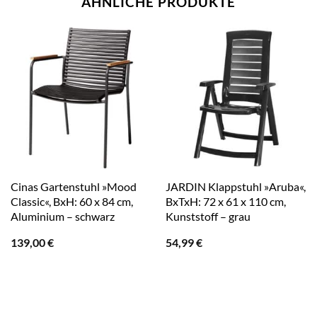
ÄHNLICHE PRODUKTE
Cinas Gartenstuhl »Mood
JARDIN Klappstuhl »Aruba«,
Classic«, BxH: 60 x 84 cm,
BxTxH: 72 x 61 x 110 cm,
Aluminium – schwarz
Kunststoff – grau
139,00
€
54,99
€