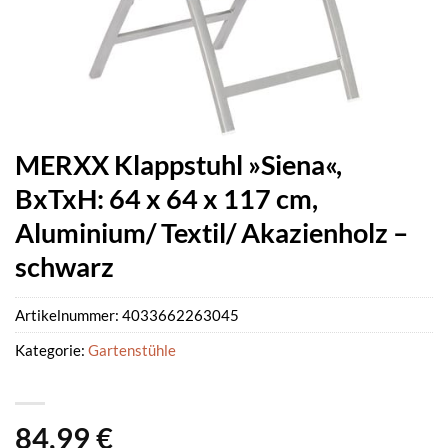
MERXX Klappstuhl »Siena«,
BxTxH: 64 x 64 x 117 cm,
Aluminium/ Textil/ Akazienholz –
schwarz
Artikelnummer:
4033662263045
Kategorie:
Gartenstühle
84,99
€