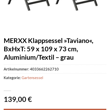
MERXX Klappsessel »Taviano«,
BxHxT: 59 x 109 x 73 cm,
Aluminium/Textil – grau
Artikelnummer:
4033662262710
Kategorie:
Gartensessel
139,00
€