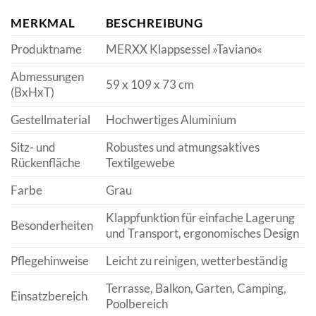
MERKMAL
BESCHREIBUNG
Produktname
MERXX Klappsessel »Taviano«
Abmessungen
59 x 109 x 73 cm
(BxHxT)
Gestellmaterial
Hochwertiges Aluminium
Sitz- und
Robustes und atmungsaktives
Rückenfläche
Textilgewebe
Farbe
Grau
Klappfunktion für einfache Lagerung
Besonderheiten
und Transport, ergonomisches Design
Pflegehinweise
Leicht zu reinigen, wetterbeständig
Terrasse, Balkon, Garten, Camping,
Einsatzbereich
Poolbereich