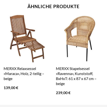
ÄHNLICHE PRODUKTE
MERXX Relaxsessel
MERXX Stapelsessel
»Maraca«, Holz, 2-teilig –
»Ravenna«, Kunststoff,
beige
BxHxT: 61 x 87 x 67 cm –
beige
139,00
€
239,00
€