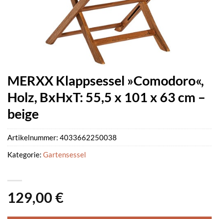
MERXX Klappsessel »Comodoro«,
Holz, BxHxT: 55,5 x 101 x 63 cm –
beige
Artikelnummer:
4033662250038
Kategorie:
Gartensessel
129,00
€