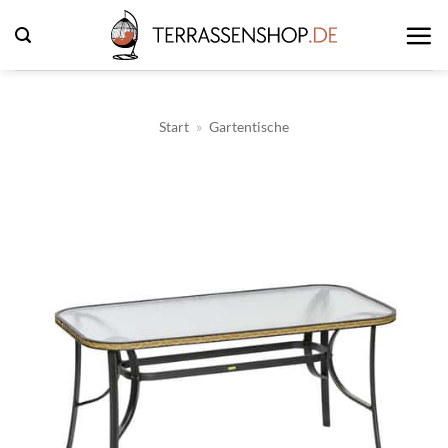
Zum
Inhalt
springen
Start
»
Gartentische