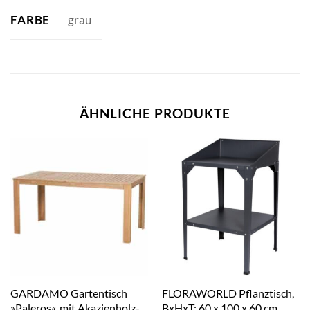
FARBE
grau
ÄHNLICHE PRODUKTE
GARDAMO Gartentisch
FLORAWORLD Pflanztisch,
»Paleros«, mit Akazienholz-
BxHxT: 60 x 100 x 60 cm,