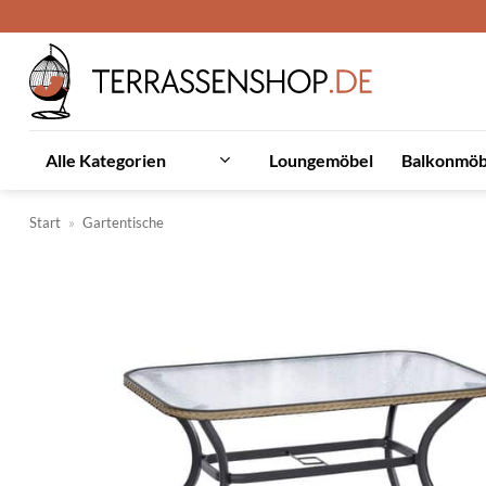
Zum
Inhalt
springen
Loungemöbel
Balkonmöb
Alle Kategorien
Start
»
Gartentische