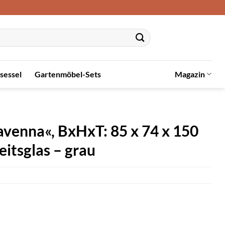
sessel
Gartenmöbel-Sets
Magazin
venna«, BxHxT: 85 x 74 x 150
eitsglas – grau