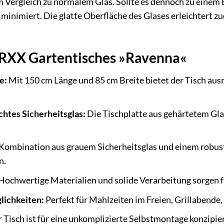
m Vergleich zu normalem Glas. Sollte es dennoch zu einem 
 minimiert. Die glatte Oberfläche des Glases erleichtert 
ERXX Gartentisches »Ravenna«
e:
Mit 150 cm Länge und 85 cm Breite bietet der Tisch ausr
chtes Sicherheitsglas:
Die Tischplatte aus gehärtetem Glas 
Kombination aus grauem Sicherheitsglas und einem robuste
n.
Hochwertige Materialien und solide Verarbeitung sorgen fü
lichkeiten:
Perfekt für Mahlzeiten im Freien, Grillabende,
 Tisch ist für eine unkomplizierte Selbstmontage konzipier