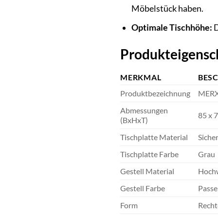
Möbelstück haben.
Optimale Tischhöhe:
D
Produkteigensch
MERKMAL
BES
Produktbezeichnung
MERXX
Abmessungen
85 x 
(BxHxT)
Tischplatte Material
Sicher
Tischplatte Farbe
Grau
Gestell Material
Hochw
Gestell Farbe
Passen
Form
Recht