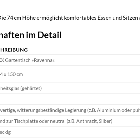
ie 74 cm Höhe ermöglicht komfortables Essen und Sitzen 
aften im Detail
CHREIBUNG
 Gartentisch »Ravenna«
74 x 150 cm
heitsglas (gehärtet)
ertige, witterungsbeständige Legierung (z.B. Aluminium oder pul
d zur Tischplatte oder neutral (z.B. Anthrazit, Silber)
eckig