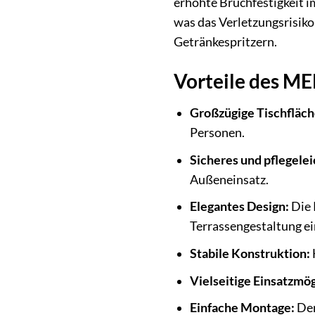
erhöhte Bruchfestigkeit i
was das Verletzungsrisiko
Getränkespritzern.
Vorteile des M
Großzügige Tischfläch
Personen.
Sicheres und pflegelei
Außeneinsatz.
Elegantes Design:
Die 
Terrassengestaltung ei
Stabile Konstruktion:
Vielseitige Einsatzmög
Einfache Montage:
Der