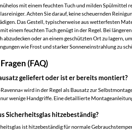
h mühelos mit einem feuchten Tuch und milden Spülmittel re
Glasreiniger. Achten Sie darauf, keine scheuernden Reinig
digen. Das Gestell, typischerweise aus wetterfesten Materi
it einem feuchten Tuch genügt in der Regel. Bei längere
sch abzudecken oder an einem geschützten Ort zu lagern, u
gungen wie Frost und starker Sonneneinstrahlung zu sch
 Fragen (FAQ)
ausatz geliefert oder ist er bereits montiert?
venna« wird in der Regel als Bausatz zur Selbstmontage g
l nur wenige Handgriffe. Eine detaillierte Montageanleitun
aus Sicherheitsglas hitzebeständig?
rheitsglas ist hitzebeständig für normale Gebrauchstemper