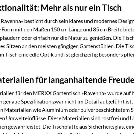
ionalität: Mehr als nur ein Tisch
avenna« besticht durch sein klares und modernes Design,
ge Form mit den Maßen 150 cm Länge und 85 cm Breite biete
plaudern oder einfach nur die Natur zu genießen. Die Tisc
es Sitzen an den meisten gängigen Gartenstühlen. Die Tis
m Tisch eine edle Optik und ist gleichzeitig besonders pfl
erialien für langanhaltende Freud
rialien für den MERXX Gartentisch »Ravenna« wurde auf hö
en genaue Spezifikation zwar nicht im Detail aufgeführt is
 Materialien wie Aluminium oder pulverbeschichtetem Stah
n Umwelteinflüsse. Diese Materialien sind rostfrei und U
ien gewährleistet. Die Tischplatte aus Sicherheitsglas, ei