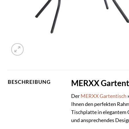
MERXX Gartentis
BESCHREIBUNG
Der
MERXX
Gartentisch
»
Ihnen den perfekten Rahme
Tischplatte in elegantem G
und ansprechendes Design