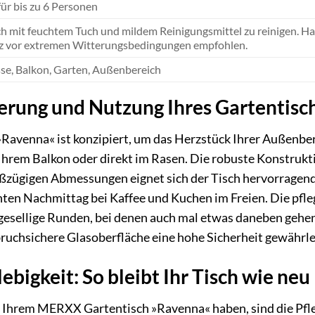
für bis zu 6 Personen
ch mit feuchtem Tuch und mildem Reinigungsmittel zu reinigen. Ha
z vor extremen Witterungsbedingungen empfohlen.
sse, Balkon, Garten, Außenbereich
erung und Nutzung Ihres Gartentisc
venna« ist konzipiert, um das Herzstück Ihrer Außenberei
, Ihrem Balkon oder direkt im Rasen. Die robuste Konstrukt
ßzügigen Abmessungen eignet sich der Tisch hervorragend 
nten Nachmittag bei Kaffee und Kuchen im Freien. Die pfle
 gesellige Runden, bei denen auch mal etwas daneben gehe
 bruchsichere Glasoberfläche eine hohe Sicherheit gewährle
ebigkeit: So bleibt Ihr Tisch wie neu
n Ihrem MERXX Gartentisch »Ravenna« haben, sind die Pfle