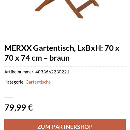
MERXX Gartentisch, LxBxH: 70 x
70 x 74 cm – braun
Artikelnummer:
4033662230221
Kategorie:
Gartentische
79,99
€
ZUM PARTNERSHOP