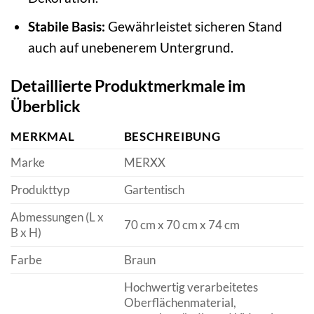
Stabile Basis:
Gewährleistet sicheren Stand
auch auf unebenerem Untergrund.
Detaillierte Produktmerkmale im
Überblick
MERKMAL
BESCHREIBUNG
Marke
MERXX
Produkttyp
Gartentisch
Abmessungen (L x
70 cm x 70 cm x 74 cm
B x H)
Farbe
Braun
Hochwertig verarbeitetes
Oberflächenmaterial,