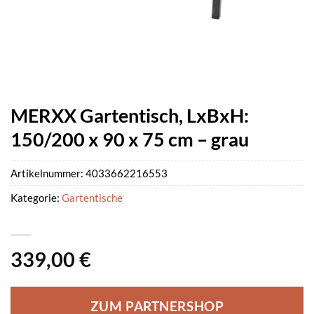
MERXX Gartentisch, LxBxH:
150/200 x 90 x 75 cm – grau
Artikelnummer:
4033662216553
Kategorie:
Gartentische
339,00
€
ZUM PARTNERSHOP