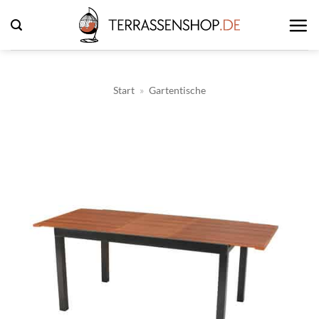
Zum
Inhalt
springen
Start
»
Gartentische