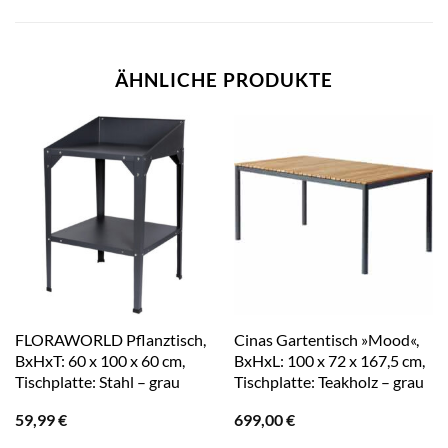
ÄHNLICHE PRODUKTE
FLORAWORLD Pflanztisch,
Cinas Gartentisch »Mood«,
BxHxT: 60 x 100 x 60 cm,
BxHxL: 100 x 72 x 167,5 cm,
Tischplatte: Stahl – grau
Tischplatte: Teakholz – grau
59,99
€
699,00
€