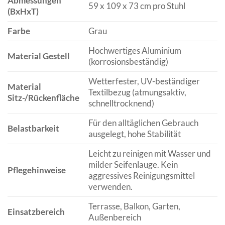
Abmessungen
59 x 109 x 73 cm pro Stuhl
(BxHxT)
Farbe
Grau
Hochwertiges Aluminium
Material Gestell
(korrosionsbeständig)
Wetterfester, UV-beständiger
Material
Textilbezug (atmungsaktiv,
Sitz-/Rückenfläche
schnelltrocknend)
Für den alltäglichen Gebrauch
Belastbarkeit
ausgelegt, hohe Stabilität
Leicht zu reinigen mit Wasser und
milder Seifenlauge. Kein
Pflegehinweise
aggressives Reinigungsmittel
verwenden.
Terrasse, Balkon, Garten,
Einsatzbereich
Außenbereich